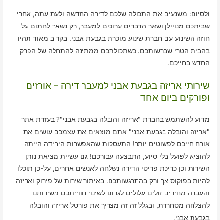
ולסיום: משנעים את התכולה שלכם לדירה החדשה ולעת עתה, אחרי
שביתכם מנויילן ושאר הדברים ערוכים למעבר, רק נשאר לחתום על
חוזה השינוע עם חברת שינוע מוכרת בגבעת אבני. בקרוב מאוד תהיו
בהבית הטרי שברשותכם. כשתכולתכם ממתינה להתחלה של הפרק
החדש בחייכם.
שירותי אריזה בגבעת אבני למעבר דירה – אורזים
ופורקים ביום אחד
מדוע להשתמש בחברת "אריזה והובלה בגבעת אבני"? בעזרת אתר
"אריזה והובלה בגבעת אבני" אתם מוצאים את עצמכם עושים את
אורח חייכם לפשוטים יותר! התעסקות שהאפשרות היחידה הייתה
להוציא לפועל בלי סיוע, התבצעה עבורכם! גם עשיית מציאת נותן
השירות וכן כריכת פריטי הדירה נשלחה לאנשים אחרים, על-כן תוכלו
להיות בפוקוס אך ורק בהתרגשותכם. באיתור שירות של פירוק ואריזה
והעברה מחירים זולים עלולים לגרום לשינוי חווייתכם משירותנו
להצלחה מסחררת, ובגלל זה זה מצריך את פורטל אריזה והובלה
בגבעת אבני.