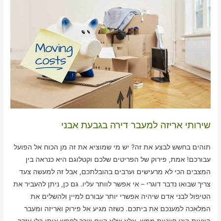
שירותי אריזה למעבר דירה בגבעת אבני
תוהים בחשש לבצע את זה? יש מי שמוציא את זה מן הכוח אל הפועל
עבורכם! אמת, פירוק של הפריטים שלכם וקטלוגם היא כנראה בין
המצבים הכי לא מרעישים וערבים בהובלתכם, אבל זה למעשה צעד
צריך שבואו נדבר דוגרי – אי אפשר לוותר עליו. גם כן, ניתן להעביר את
הטיפול לבני אדם שיהיה אפשרי יותר עבורם למיין ולהשלים את
המלאכה למענכם את ביתכם. כשזה מגיע אל פירוק ואריזה ומעבר
הצעות הינן חיוניות ממש, אלא שלא קיים צורך לחפש אותן בלי עזרה.