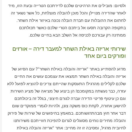
ולסיום: מובילים את הרהיטים שלכם לדירתכם הטרייה ובעת הזו, מיד
לאחר שהדירה מנויילן והכל מוכן להובלה מוצלחת, כל אשר נשאר זה
לחתום את ההובלות עם חברת הובלה נכונה באיזור אילת השחר.
בתקופה הקרובה תסעו אל ביתכם הטרי שלכם כאשר תכולתכם
ממתינה רק עבורכם לכניסה אל השלב הבא בחיים שלכם.
שירותי אריזה באילת השחר למעבר דירה – אורזים
ופורקים ביום אחד
מדוע להסתייע באתר "אריזה והובלה באילת השחר"? עם הסיוע של
אריזה והובלה באילת השחר תמצאו את עצמכם עושים את החיים
שלכם לקלילים מהרגיל! התעסקות שהייתם צריכים להוציא לפועל ללא
עזרה, כבר נעשתה במקומכם! הן ביצוע של מציאה של מציע השירות
וגם כן עיטוף פריטי הדירה עברה לגורם חיצוני, בגלל זה ביכולתכם
להישען אחורה, לקחת כוס משקה צונן, ולהיות לגמרי ממוקדים שום
דבר אחר חוץ מבהתרגשותכם. במאמץ בחיפושים של שירות של פירוק
והובלה מחירים נוחים מסוגלים לגרום להפיכת חווייתכם משירותנו
לחיובית מרגיל, ומסיבה זו זה מחייב: אתר "אריזה והובלה באילת