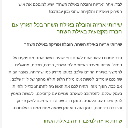
לבד. אתר "אריזה והובלה באילת השחר" ישיג למענכם את איש
הפירוק וvאריזה והלקיחה שהכי נכון עבורכם!
שירותי אריזה והובלה באילת השחר בכל הארץ עם
חברה מקצועית באילת השחר
שירותי אריזה באילת השחר, הובלה ופריקה באילת השחר
סדר יומכם נישאר אחת לאחת כפי שהיה כאשר אתם מתפנקים על
טיפולי אריזה ומעבר באיזור אילת השחר, הינכם, טכנית, מסוגלים
להמשיך בשגרת החיים שלכם באופן מדויק כמו שהייתה. מעבר הבית
שהינכם עומדים לעשות אינו מילה חלופית ל# מהפך של לו"ז שלכם,
אם כבר: הפוך מזה! תהיה לכם את האופציה להתנהג כרגיל ולהיות
בעסק שלכם, להסתובב כשאתם פנויים עם קרוביכם, ולעשות מאמץ
לזמן איכות עם הקטנים. הזמן הרב שהיה דורש מכם למען פירוק
והרכבת דירתכם, בזמן הזה הוא זמן שמאה אחוז ממנו בבעלותכם.
שירות אריזה למעבר דירה באילת השחר