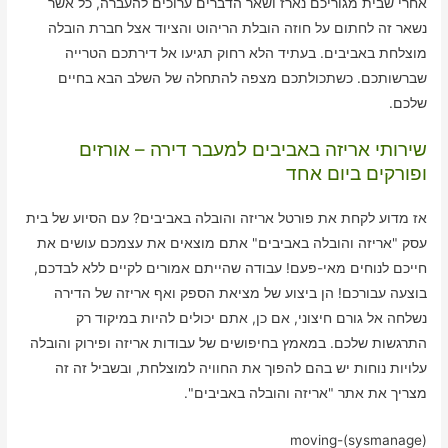
אחרי שבית מגוריכם נארז ושאר הדברים ערוכים להעברה, כל אשר
נשאר זה לחתום על חוזה הובלת הריהוט והציוד אצל חברת הובלה
מוצלחת באביבים. בעתיד הלא רחוק תגיעו אל דירתכם הטרייה
שברשותכם. כשתכולתכם מצפה להתחלה של השלב הבא בחיים
שלכם.
שירותי אריזה באביבים למעבר דירה – אורזים
ופורקים ביום אחד
אז מדוע לקחת את פורטל אריזה והובלה באביבים? עם הסיוע של בית
עסק "אריזה והובלה באביבים" אתם מוצאים את עצמכם עושים את
חייכם לנוחים מאי-פעם! עבודה שהייתם אמורים לקיים ללא לבדכם,
בוצעה עבורכם! הן ביצוע של מציאת הספק ואף אריזה של הדירה
נשלחה אל גורם חיצוני, אם כן, אתם יכולים להיות במיקוד רק
התרגשות שלכם. במאמץ בחיפושים של עבודות אריזה ופירוק והובלה
עלויות נוחות יש בהם להפוך את החוויה למוצלחת, ובשביל זה זה
מצריך את אתר "אריזה והובלה באביבים".
moving-(sysmanage)