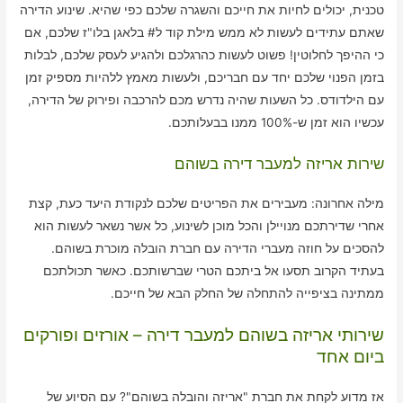
טכנית, יכולים לחיות את חייכם והשגרה שלכם כפי שהיא. שינוע הדירה
שאתם עתידים לעשות לא ממש מילת קוד ל# בלאגן בלו"ז שלכם, אם
כי ההיפך לחלוטין! פשוט לעשות כהרגלכם ולהגיע לעסק שלכם, לבלות
בזמן הפנוי שלכם יחד עם חבריכם, ולעשות מאמץ ללהיות מספיק זמן
עם הילדודס. כל השעות שהיה נדרש מכם להרכבה ופירוק של הדירה,
עכשיו הוא זמן ש-100% ממנו בבעלותכם.
שירות אריזה למעבר דירה בשוהם
מילה אחרונה: מעבירים את הפריטים שלכם לנקודת היעד כעת, קצת
אחרי שדירתכם מנויילן והכל מוכן לשינוע, כל אשר נשאר לעשות הוא
להסכים על חוזה מעברי הדירה עם חברת הובלה מוכרת בשוהם.
בעתיד הקרוב תסעו אל ביתכם הטרי שברשותכם. כאשר תכולתכם
ממתינה בציפייה להתחלה של החלק הבא של חייכם.
שירותי אריזה בשוהם למעבר דירה – אורזים ופורקים
ביום אחד
אז מדוע לקחת את חברת "אריזה והובלה בשוהם"? עם הסיוע של