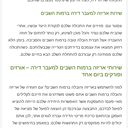
התכולה של הדירה, כעת זה זמן ש-100% ממנו ברשותכם.
שירות אריזה למעבר דירה ברמות השבים
ונסגור עם: מזיזים את התכולה שלכם לנקודת היעד עכשיו, אחרי
שהבית שלכם נצרר והכל מוכן לשינוע, רק נותר לחתום על חוזה
ההעברה אצל חברת הובלה טובה ברמות השבים והסביבה. בזמן הלא
רחוק תמצאו את עצמכם בדירתכם הטרייה שבבעלותכם. כשהתכולה
שלכם ממתינה רק עבורכם להתחלת השלב הבא בחיים שלכם.
שירותי אריזה ברמות השבים למעבר דירה – אורזים
ופורקים ביום אחד
למה להשתמש באריזה והובלה ברמות השבים? עם העזרה של אריזה
והובלה ברמות השבים אתם פשוט משדרגים את חייכם לקלילים
מאי-פעם! התעסקות אשר האפשרות היחידה שלכם הייתה להוציא
לפועל לבדכם, התבצעה עבורכם! הן הוצאה לפועל של מציאה של
העסקן ובהתאם כריכת פריטי הדירה עברה לגורם אחר, לכן אתם
יכולים להיות מפוקסים רק התרגשות שלכם. במאמץ בחיפושים של