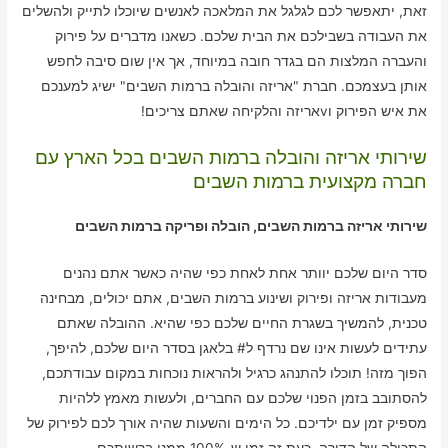
זאת, יתאפשר לכם לגלגל את המלאכה לאנשים שיוכלו לתייק ולהשלים
את העבודה בשבילכם את הבית שלכם. כשאנו מדברים על פירוק
והעברה המלצות הם בגדר חובה במיוחד, אך אין שום סיבה לחפש
אותן בעצמכם. חברת "אריזה והובלה ברמות השבים" ישיג למענכם
את איש הפירוק וvאריזה והלקיחה שאתם צריכים!
שירותי אריזה והובלה ברמות השבים בכל הארץ עם
חברה מקצועית ברמות השבים
שירותי אריזה ברמות השבים, הובלה ופריקה ברמות השבים
סדר היום שלכם יוותר אחת לאחת כפי שהיה כאשר אתם נהנים
מעבודות אריזה ופירוק ושינוע ברמות השבים, אתם יכולים, מבחינה
טכנית, להמשיך בשגרת החיים שלכם כפי שהיא. ההובלה שאתם
עתידים לעשות אינו שם נרדף ל# בלאגן בסדר היום שלכם, להיפך,
הפוך מזה! תוכלו להתנהג כרגיל ולהראות נוכחות במקום עבודתכם,
להסתובב בזמן הפנוי שלכם עם החברים, ולעשות מאמץ ללהיות
מספיק זמן עם ילדיכם. כל הימים והשעות שהיה אורך לכם לפירוק של