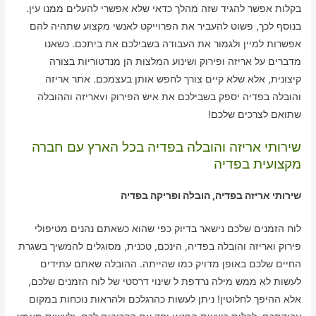
בקלות אפשר להגיד שזה מהלך כדאי שלא אפשרי להעלים ממנו עין.
בנוסף לכך, פשוט להעביר את הפרוייקט לאנשי מקצוע שתהיה להם
אפשרות למיין ולגמור את העבודה בשבילכם את ביתכם. כשאנו
מדברים על אריזה ופירוק ושינוע המלצות הן מנדטוריות בצורה
קיצונית, אלא שלא קיים צורך לחפש אותן בעצמכם. אתר אריזה
והובלה בפדיה יספק בשבילכם את איש הפירוק וvאריזה וההובלה
שתואם לצרכים שלכם!
שירותי אריזה והובלה בפדיה בכל הארץ עם חברה
מקצועית בפדיה
שירותי אריזה בפדיה, הובלה ופריקה בפדיה
לוח הזמנים שלכם נישאר בדיוק כפי שהוא כשאתם נהנים מטיפולי
פירוק ואריזה והובלה בפדיה, הינכם, טכנית, מסוגלים להמשיך בשגרת
החיים שלכם באופן מדויק כמו שהייתה. ההובלה שאתם עתידים
לעשות לא ממש מילה נרדפת ל שינוי דרסטי של לוח הזמנים שלכם,
אלא ההיפך לחלוטין! ניתן לעשות כהרגלכם ולהראות נוכחות במקום