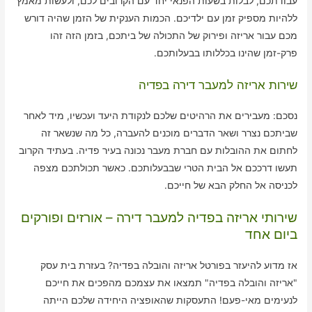
עבודתכם, לבלות בשעות הפנאי יחד עם הקרובים לכם, ולעשות מאמץ
ללהיות מספיק זמן עם ילדיכם. הכמות הענקית של הזמן שהיה דורש
מכם עבור אריזה ופירוק של התכולה של ביתכם, בזמן הזה זהו
פרק-זמן שהינו בכללותו בבעלותכם.
שירות אריזה למעבר דירה בפדיה
נסכם: מעבירים את הרהיטים שלכם לנקודת היעד ועכשיו, מיד לאחר
שביתכם נצרר ושאר הדברים מוכנים להעברה, כל מה שנשאר זה
לחתום את ההובלות עם חברת מעבר נכונה בעיר פדיה. בעתיד הקרוב
תעשו דרככם אל הבית הטרי שבבעלותכם. כאשר תכולתכם מצפה
לכניסה אל החלק הבא של חייכם.
שירותי אריזה בפדיה למעבר דירה – אורזים ופורקים
ביום אחד
אז מדוע להיעזר בפורטל אריזה והובלה בפדיה? בעזרת בית עסק
"אריזה והובלה בפדיה" תמצאו את עצמכם מהפכים את חייכם
לנעימים מאי-פעם! התעסקות שהאופציה היחידה שלכם הייתה