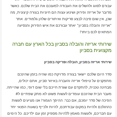
עבורם לסווג ולהשלים את העבודה למענכם את הבית שלכם. כאשר
מדובר על אריזה ופירוק ושינוע עצות הם חיוניות בצורה קיצונית, מה
שכן, אין שום סיבה לבצע סריקות ואיתורים שלהן גלמודים. אתר
"אריזה והובלה בסביון" יאתר עבורכם את איש הפירוק והנסיעה
המתאים לכם ביותר!
שירותי אריזה והובלה בסביון בכל הארץ עם חברה
מקצועית בסביון
שירותי אריזה בסביון, הובלה ופריקה בסביון
סדר היום שלכם יישאר בצורה מדויקת כמו שהיה בזמן שהינכם
מתפקנים על טיפולי אריזה והעברה באיזור סביון, אתם יכולים,
מבחינה טכנית, להתקדם עם שגרת חייכם בלי שום דופי, כמו שהייתה.
מעבר הבית שהינכם עומדים לעשות פשוט לא מתק שפתיים ל#
הפיכה של סדר יומכם, אם כבר: ההיפך הגמור! אנו מציעים לעשות
כהרגלכם ולהיות במקום עבודתכם, להיות ולכייף בשעות הפנאי יחד
עם חבריכם, ולעשות מאמץ ללהיות מספיק זמן עם ילדיכם. כל הימים