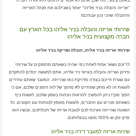
באופן קיצוני, מה שכן, אתם לא אמורים לתפוס ללא עזרה. חברת
"אריזה והובלה בניר אליהו" יאתר בשבילכם את מנהל האריזה
וההובלה שהכי נכון עבורכם!
שירותי אריזה והובלה בניר אליהו בכל הארץ עם
חברה מקצועית בניר אליהו
שירותי אריזה בניר אליהו, הובלה ופריקה בניר אליהו
לו"זכם נשאר אחת לאחת כפי שהיה כשאתם מתפנקים על שירותי
פירוק ואריזה והובלה באיזור ניר אליהו, אתם למעשה יכולים להתקדם
עם שגרת חייכם בצורה מדויקת כמו שהייתה. המעבר שאתם עתידים
לעשות זה לא מתק שפתיים ל# מהפך של לוח הזמנים שלכם, אם כי
הפוך מכך! ניתן להמשיך להראות נוכחות בעסק שלכם, לעשות כיף
כשאתם פנויים עם החברים, ולעשות מאמץ לנוכחות עם הקטנים. כל
השעות שהייתה אורכת לכם לטובת אריזה של תכולתכם, עכשיו הוא
פרק-זמן ש-100% ממנו בבעלותכם.
שירות אריזה למעבר דירה בניר אליהו