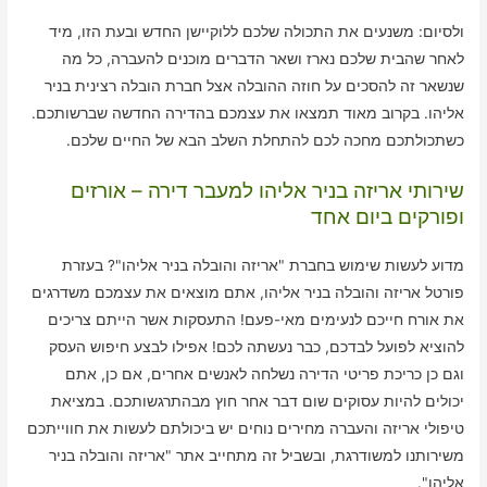
ולסיום: משנעים את התכולה שלכם ללוקיישן החדש ובעת הזו, מיד
לאחר שהבית שלכם נארז ושאר הדברים מוכנים להעברה, כל מה
שנשאר זה להסכים על חוזה ההובלה אצל חברת הובלה רצינית בניר
אליהו. בקרוב מאוד תמצאו את עצמכם בהדירה החדשה שברשותכם.
כשתכולתכם מחכה לכם להתחלת השלב הבא של החיים שלכם.
שירותי אריזה בניר אליהו למעבר דירה – אורזים
ופורקים ביום אחד
מדוע לעשות שימוש בחברת "אריזה והובלה בניר אליהו"? בעזרת
פורטל אריזה והובלה בניר אליהו, אתם מוצאים את עצמכם משדרגים
את אורח חייכם לנעימים מאי-פעם! התעסקות אשר הייתם צריכים
להוציא לפועל לבדכם, כבר נעשתה לכם! אפילו לבצע חיפוש העסק
וגם כן כריכת פריטי הדירה נשלחה לאנשים אחרים, אם כן, אתם
יכולים להיות עסוקים שום דבר אחר חוץ מבהתרגשותכם. במציאת
טיפולי אריזה והעברה מחירים נוחים יש ביכולתם לעשות את חווייתכם
משירותנו למשודרגת, ובשביל זה מתחייב אתר "אריזה והובלה בניר
אליהו".