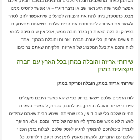
מסתמן כאחד מהשלבים הבלתי מלבים ומזמינים במעבר הבית, אולם
אפשר לומר שזה רגע ראוי שבואו נדבר דוגרי – אי אפשר להסיט ממנו
מבט. כתוספת, ניתן לתת את העבודה לפועלים שיתאפשר להם לסדר
ולגמור את העבודה לנוחיותכם את הבית שלכם. כשאנחנו מתעסקים
בפירוק והובלה הצעות הן בגדר חובה ממש, אבל אין שום סיבה לבצע
חיפושים אחריהן בלי עזרה. חברת "אריזה והובלה במתן" יאתר
לנוחיותכם את בעל המקצוע של האריזה והלקיחה שאתם צריכים!
שירותי אריזה והובלה במתן בכל הארץ עם חברה
מקצועית במתן
שירותי אריזה במתן, הובלה ופריקה במתן
לוח הזמנים שלכם יישאר בדיוק כפי שהוא כאשר הינכם מקבלים
שירותי אריזה והובלה במתן, ביכולתכם, טכנית, להמשיך בשגרת
החיים שלכם בלי שום דופי, כמו שהייתה. שינוע הבית שאתם עתידים
לעשות לא ממש שם נרדף ל# הפיכה של סדר יומכם, אלא ההיפך
לגמרי! ביכולתכם להמשיך להגיע לעסק שלכם, לבלות בזמן הפנוי
שלכם עם החברים, ולעשות מאמץ לזמן איכות עם הילדודס. כל