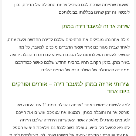
השעות שהייתה אורכת לכם בשביל אריזת התכולה של הדירה, נכון
לעכשיו זה זמן שהינו בכללותו בבעלותכם.
שירות אריזה למעבר דירה במתן
מילה אחרונה: מובילים את הרהיטים שלכם לדירה החדשה ולעת עתה,
לאחר שבית מגוריכם ארוז ושאר הדברים מוכנים למעבר, כל מה
שנשאר לעשות הוא לחתום על הסכם השינוע עם חברת הובלה ידועה
בעיר מתן. בזמן הקרוב תהיו בהבית החדש שלכם כאשר כבודתכם
ממתינה להתחלה של השלב הבא של החיים שלכם.
שירותי אריזה במתן למעבר דירה – אורזים ופורקים
ביום אחד
למה לעשות שימוש באתר "אריזה והובלה במתן"? עם העזרה של
פורטל אריזה והובלה במתן, תמצאו את עצמכם עושים את חייכם
לנעימים מהרגיל! מלאכה אשר האפשרות היחידה שלכם הייתה
להוציא לפועל בלי סיוע, טופלה בשבילכם! גם מלאכת חיפוש הספק
ואף עיטוף פריטי הדירה שונעה אל מישהו שונה, לכן ביכולתכם להיות