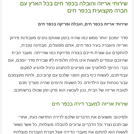
שירותי אריזה והובלה בכפר חים בכל הארץ עם
חברה מקצועית בכפר חים
שירותי אריזה בכפר חים, הובלה ופריקה בכפר חים
סדר יומכם יוותר ממש כמו שהיה בזמן שאתם נהנים מעבודות פירוק
ואריזה והעברה בעיר כפר חים, אתם מסוגלים, מבחינה טכנית,
להתקדם עם שגרת חייכם בצורה מדויקת כמו שהייתה. מעבר הבית
שהינכם עומדים לעשות אינו מילה חלופית ל# שבירת סדר יומכם, אם
כבר: ההיפך לחלוטין! אנו מציעים להתנהג כרגיל ולהגיע למקום
עבודתכם, לעשות כיף בזמן הפנוי שלכם עם קרוביכם, ולתת מעצמכם
עבור נוכחות עם הילדודס. כל השעות והימים שהיה מצריך מכם
לטובת אריזה של הבית, נכון לעכשיו הוא פרק-זמן שכולו ברשותכם.
שירות אריזה למעבר דירה בכפר חים
ולסיכום: משנעים את הדברים שלכם לדירה החדשה כעת, אחרי
שביתכם נצרר וכל הדברים ערוכים להובלה מוצלחת, כל אשר נשאר
לעשות הוא לחתום את מעברי הדירה אצל חברת העברות מוצלחת