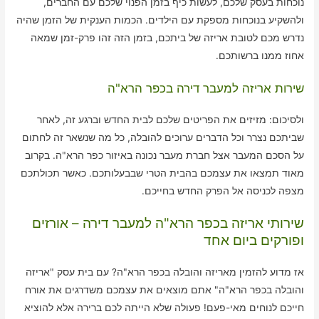
נוכחות בעסק שלכם, לעשות כיף בזמן הפנוי שלכם עם החברים,
ולהשקיע בנוכחות מספקת עם הילדים. הכמות הענקית של הזמן שהיה
נדרש מכם לטובת אריזה של ביתכם, בזמן הזה זהו פרק-זמן שמאה
אחוז ממנו ברשותכם.
שירות אריזה למעבר דירה בכפר הרא"ה
ולסיכום: מזיזים את הפריטים שלכם לבית החדש וברגע זה, לאחר
שביתכם נצרר וכל הדברים ערוכים להובלה, כל מה שנשאר זה לחתום
על הסכם המעבר אצל חברת מעבר נכונה באיזור כפר הרא"ה. בקרוב
מאוד תמצאו את עצמכם בהבית הטרי שבבעלותכם. כאשר תכולתכם
מצפה לכניסה אל הפרק החדש בחייכם.
שירותי אריזה בכפר הרא"ה למעבר דירה – אורזים
ופורקים ביום אחד
אז מדוע להזמין מאריזה והובלה בכפר הרא"ה? עם בית עסק "אריזה
והובלה בכפר הרא"ה" אתם מוצאים את עצמכם משדרגים את אורח
חייכם לנוחים מאי-פעם! פעולה שלא הייתה לכם ברירה אלא להוציא