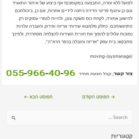
לפועל ללא עזרה, התבצעה במקומכם! אף ביצוע של איתור התאגיד
וגם כן עיטוף פריטי הדירה ניתנה לידיים אחרות, אם כן, ביכולתכם
להישען אחורה, לקחת כוס משקה צונן, ולהיות לגמרי עסוקים רק
התרגשותכם. כחלק מלמצוא שירותי אריזה ופירוק והעברה עלויות
נמוכות עלולים להפוך את חוויית השירות להצלחה מסחררת, ולפיכך
מתבקש: בית עסק "אריזה והובלה בכפר הרא"ה".
moving-(sysmanage)
ניווט
→
הפוסט הקודם
הפוסט הבא
←
S
e
a
קטגוריות
r