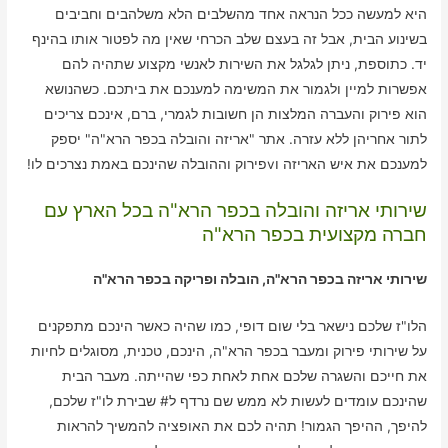
היא למעשה ככל הנראה אחד מהשלבים הלא משלהבים וחביבים
בשינוע הבית, אבל זה בעצם שלב הכרחי שאין מה לפטור אותו בהינף
יד. כתוספת, ניתן לגלגל את השירות לאנשי מקצוע שתהיה להם
אפשרות למיין ולגמור את המשימה למענכם את ביתכם. כשהנושא
הוא פירוק והעברה המלצות הן חשובות לגמרי, ברם, אינכם צריכים
לתור אחריהן ללא עזרה. אתר "אריזה והובלה בכפר הרא"ה" יספק
למענכם את איש האריזה וvפירוק וההובלה שהינכם באמת נצרכים לו!
שירותי אריזה והובלה בכפר הרא"ה בכל הארץ עם
חברה מקצועית בכפר הרא"ה
שירותי אריזה בכפר הרא"ה, הובלה ופריקה בכפר הרא"ה
הלו"ז שלכם נישאר בלי שום דופי, כמו שהיה כאשר הינכם מתפקנים
על שירותי פירוק ומעבר בכפר הרא"ה, הינכם, טכנית, מסוגלים לחיות
את חייכם והשגרה שלכם אחת לאחת כפי שהייתה. מעבר הבית
שהינכם עומדים לעשות לא ממש שם נרדף ל# שבירת לו"ז שלכם,
להיפך, ההיפך הגמור! תהיה לכם את האופציה להמשיך להראות