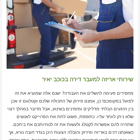
שירותי אריזה למעבר דירה בכוכב יאיר
מחסירים פעימה להשלים את העבודה? ישנם אלה שמוציא את זה
לפועל במקומכם! כן, אמנם פירוק של התכולה שלכם וקטלוגם זו אכן
בין הרגעים הבלתי מדליקים ומזמינים בשינוע, אבל מדובר במהלך רצוי
שלא ניתן לוותר עליו. כתוספת, פשוט לתת את הפרוייקט לאנשים
שתהיה להם אפשרות לקטלג ולעשות את זה לנוחיותכם את ביתכם.
כשאנחנו דנים באריזה ופירוק והובלה הצעות הינן בגדר חובה נורא, אך
אין שום צורך לבצע חיפושים אחריהן ללא עזרה מקצועית. אתר אריזה