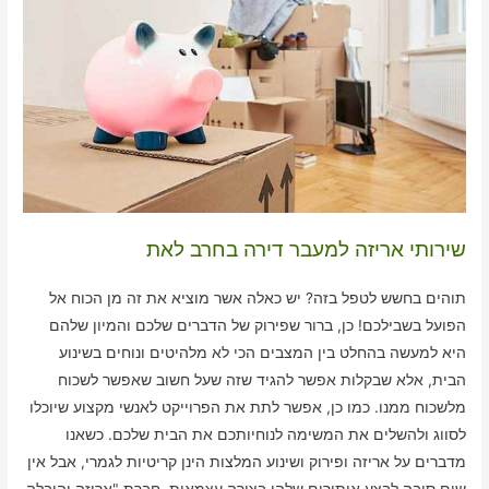
שירותי אריזה למעבר דירה בחרב לאת
תוהים בחשש לטפל בזה? יש כאלה אשר מוציא את זה מן הכוח אל
הפועל בשבילכם! כן, ברור שפירוק של הדברים שלכם והמיון שלהם
היא למעשה בהחלט בין המצבים הכי לא מלהיטים ונוחים בשינוע
הבית, אלא שבקלות אפשר להגיד שזה שעל חשוב שאפשר לשכוח
מלשכוח ממנו. כמו כן, אפשר לתת את הפרוייקט לאנשי מקצוע שיוכלו
לסווג ולהשלים את המשימה לנוחיותכם את הבית שלכם. כשאנו
מדברים על אריזה ופירוק ושינוע המלצות הינן קריטיות לגמרי, אבל אין
שום סיבה לבצע איתורים שלהן בצורה עצמאית. חברת "אריזה והובלה