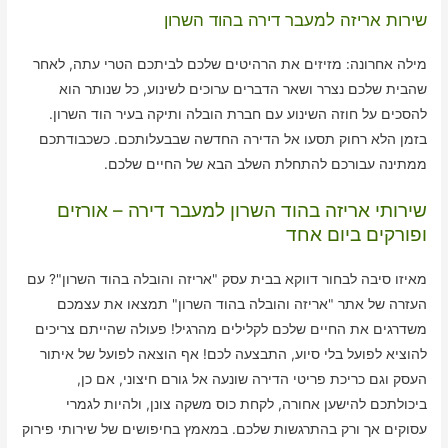
שירות אריזה למעבר דירה בהוד השרון
מילה אחרונה: מזיזים את הרהיטים שלכם לביתכם הטרי עתה, לאחר
שהבית שלכם נצרר ושאר הדברים ערוכים לשינוע, כל שנותר הוא
להסכים על חוזה השינוע עם חברת הובלה ותיקה בעיר הוד השרון.
בזמן הלא רחוק תסעו אל הדירה החדשה שבבעלותכם. כשכבודתכם
ממתינה עבורכם להתחלת השלב הבא של החיים שלכם.
שירותי אריזה בהוד השרון למעבר דירה – אורזים
ופורקים ביום אחד
מאיזו סיבה לבחור דווקא בבית עסק "אריזה והובלה בהוד השרון"? עם
העזרה של אתר "אריזה והובלה בהוד השרון" תמצאו את עצמכם
משדרגים את החיים שלכם לקלילים מהרגיל! פעולה שהייתם צריכים
להוציא לפועל בלי סיוע, התבצעה לכם! אף הוצאה לפועל של איתור
העסק וגם כריכת פריטי הדירה שונעה אל גורם חיצוני, אם כן,
ביכולתכם להישען אחורה, לקחת כוס משקה צונן, ולהיות לגמרי
עסוקים אך ורק בהתרגשות שלכם. במאמץ בחיפושים של שירותי פירוק