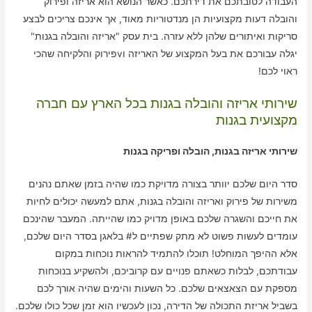
העבודה לטובתכם את דירתכם. כאשר הנושא הוא אריזה ופירוק
והובלה דעות מקצועיות הן מנדטוריות מאוד, אך אינכם צריכים לבצע
סריקות ואיתורים שלהן ללא עזרה. בית עסק "אריזה והובלה בגנות"
יגלה עבורכם את בעל המקצוע של האריזה וvפירוק והלקיחה שהכי
ראוי לכם!
שירותי אריזה והובלה בגנות בכל הארץ עם חברה
מקצועית בגנות
שירותי אריזה בגנות, הובלה ופריקה בגנות
סדר היום שלכם יוותר בצורה מדויקת כמו שהיה בזמן שאתם נהנים
משירות של פירוק ואריזה והובלה בגנות, אתם למעשה יכולים לחיות
את חייכם והשגרה שלכם באופן מדויק כמו שהייתה. המעבר שהינכם
עומדים לעשות פשוט לא מתק שפתיים ל# בלאגן בסדר היום שלכם,
אלא ההיפך המוחלט! תוכלו להתמיד להראות נוכחות במקום
עבודתכם, לבלות כשאתם פנויים עם קרוביכם, ולהשקיע בנוכחות
מספקת עם הצאצאים שלכם. כל השעות והימים שהיה אורך לכם
בשביל אריזת התכולה של הדירה, נכון לעכשיו הוא זמן שכל כולו שלכם.