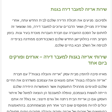
שירות אריזה למעבר דירה בגנות
ולסיכום: מניעים את תכולת הדירה שלכם לבית החדש עתה, אחרי
שהדירה מנויילן ושאר הדברים ערוכים למעבר דירה, מה שנשאר זה
לחתום על הסכם ההעברה עם חברת העברות מוכרת בעיר גנות. בזמן
הקרוב תהיו בהלוקיישן החדש שלכם כשכבודתכם ממתינה בציפייה
לכניסה אל השלב הבא בחיים שלכם.
שירותי אריזה בגנות למעבר דירה – אורזים ופורקים
ביום אחד
מאיזו סיבה להזמין מבית עסק "אריזה והובלה בגנות"? עם חברת
"אריזה והובלה בגנות" אתם מוצאים את עצמכם משדרגים את החיים
שלכם לנעימים מהרגיל! התעסקות אשר האפשרות היחידה שלכם
הייתה לעשות בעצמכם, טופלה למענכם! הן הוצאה לפועל של איתור
העסקן וגם כן אריזת הבית ניתנה אל גורם חיצוני, אז בגלל זה אתם
יכולים להיות מפוקסים שום דבר אחר חוץ מבשמחתכם. בהתאמצות
בחיפושים של שירות של אריזה ופירוק והובלה מחירים נוחים מסוגלים