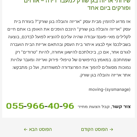
שירותי אריזה בגן שורק למעבר דירה – אורזים
ופורקים ביום אחד
אז מדוע להזמין מבית עסק "אריזה והובלה בגן שורק"? בעזרת בית
עסק "אריזה והובלה בגן שורק" הינכם הופכים את האופן בו אתם חיים
לקלילים מאי-פעם! עבודה שהיה עליכם להוציא לפועל לבדכם, בוצעה
בשבילכם! אף לבצע איתור בית העסק ובהתאם אריזת הבית הועברה
לגורם אחר, אם כן, ביכולתכם להישען אחורה, להיות "טרודים" רק
שמחתכם. במאמץ בחיפושים של טיפולי פירוק ואריזה ומעבר עלויות
נמוכות מסוגלים להפוך את הפרוצדורה למשודרגת, ועל כן מתבקש:
אתר אריזה והובלה בגן שורק.
moving-(sysmanage)
ניווט
→
הפוסט הקודם
הפוסט הבא
←