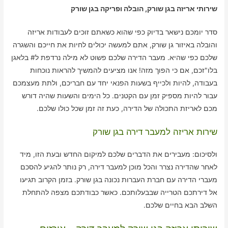
שירותי אריזה בגן שורק, הובלה ופריקה בגן שורק
סדר יומכם נישאר בדיוק כפי שהוא כשאתם זוכים לעבודות אריזה
והובלה באיזור גן שורק, אתם למעשה יכולים לחיות את חייכם והשגרה
שלכם כפי שהיא. מעבר הדירה שלכם פשוט לא מילה נרדפת ל# בלאגן
בלו"זכם, אם כי הפוך מזה! אנו מציעים להמשיך להראות נוכחות
בעבודה, להיות ולכייף בשעות הפנאי יחד עם חבריכם, ולתת מעצמכם
עבור להיות מספיק זמן עם הקטנים. כל הימים והשעות שהיה דורש
מכם לאריזת התכולה של הדירה, כעת זה זמן שכל כולו שלכם.
שירות אריזה למעבר דירה בגן שורק
ולסיכום: מעבירים את הדברים שלכם למיקום החדש ובעת הזו, מיד
לאחר שהדירה נצרר והכל מוכן למעבר דירה, רק נותר להגיע להסכם
מעברי הדירה עם חברת העברות נכונה בגן שורק. בזמן הקרוב תגיעו
אל דירתכם הטרייה שבבעלותכם. כאשר כבודתכם מצפה להתחלת
השלב הבא בחיים שלכם.