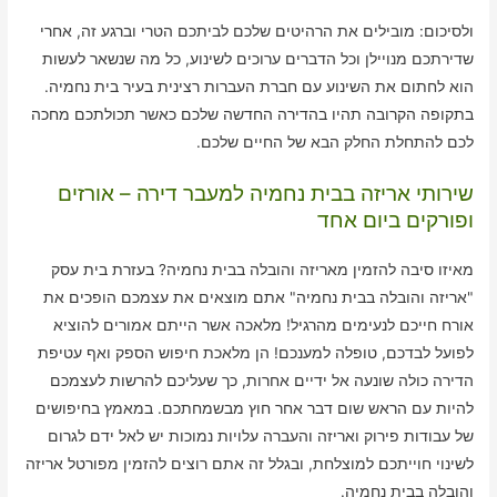
ולסיכום: מובילים את הרהיטים שלכם לביתכם הטרי וברגע זה, אחרי
שדירתכם מנויילן וכל הדברים ערוכים לשינוע, כל מה שנשאר לעשות
הוא לחתום את השינוע עם חברת העברות רצינית בעיר בית נחמיה.
בתקופה הקרובה תהיו בהדירה החדשה שלכם כאשר תכולתכם מחכה
לכם להתחלת החלק הבא של החיים שלכם.
שירותי אריזה בבית נחמיה למעבר דירה – אורזים
ופורקים ביום אחד
מאיזו סיבה להזמין מאריזה והובלה בבית נחמיה? בעזרת בית עסק
"אריזה והובלה בבית נחמיה" אתם מוצאים את עצמכם הופכים את
אורח חייכם לנעימים מהרגיל! מלאכה אשר הייתם אמורים להוציא
לפועל לבדכם, טופלה למענכם! הן מלאכת חיפוש הספק ואף עטיפת
הדירה כולה שונעה אל ידיים אחרות, כך שעליכם להרשות לעצמכם
להיות עם הראש שום דבר אחר חוץ מבשמחתכם. במאמץ בחיפושים
של עבודות פירוק ואריזה והעברה עלויות נמוכות יש לאל ידם לגרום
לשינוי חוייתכם למוצלחת, ובגלל זה אתם רוצים להזמין מפורטל אריזה
והובלה בבית נחמיה.