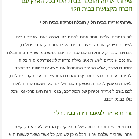
שירותי אריזה והובלה בבית הלוי בכל הארץ עם
חברה מקצועית בבית הלוי
שירותי אריזה בבית הלוי, הובלה ופריקה בבית הלוי
לוח הזמנים שלכם יוותר אחת לאחת כפי שהיה בעת שאתם זוכים
לשירותי פירוק ואריזה ומעבר בבית הלוי והסביבה, אתם יכולים,
מבחינה טכנית, להתקדם עם שגרת חייכם ממש כמו שהייתה. ההובלה
שהינכם עומדים לעשות אינו מילה נרדפת ל# אנדרלמוסיה בלוח
הזמנים שלכם, אלא ההיפך המוחלט! אנו מציעים לעשות כהרגלכם
ולהיות בעבודה, להיות ולכייף בזמנכם החופשי יחד עם הקרובים לכם,
ולעשות מאמץ לנוכחות מספקת עם הילדים. כל השעות שהיה לוקח
לכם בשביל אריזה ופירוק של תכולתכם, בזמן הזה הינו פרק-זמן שכל
כולו בבעלותכם.
שירות אריזה למעבר דירה בבית הלוי
נסכם: מניעים את התכולה שלכם ללוקיישן החדש ולעת עתה, קצת
אחרי שהבית שלכם ארוז והכל מוכן לשינוע, כל אשר נשאר לעשות הוא