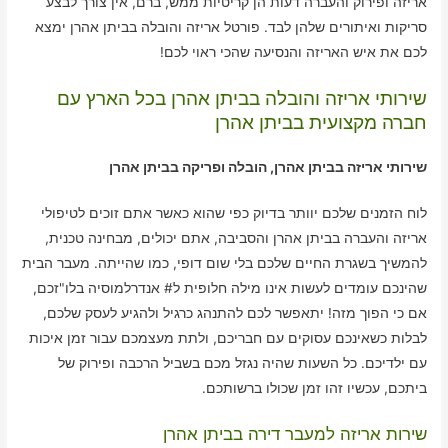
אריזה ופירוק והעברה דעות הן קריטיות ממש, ברם, אין צורך לבצע
סריקות ואיתורים שלהן לבד. פורטל אריזה והובלה בביתן אהרן ימצא
לכם את איש האריזה והנסיעה שהכי ראוי לכם!
שירותי אריזה והובלה בביתן אהרן בכל הארץ עם
חברה מקצועית בביתן אהרן
שירותי אריזה בביתן אהרן, הובלה ופריקה בביתן אהרן
לוח הזמנים שלכם יוותר בדיוק כפי שהוא כאשר אתם זוכים לטיפולי
אריזה והעברה בביתן אהרן והסביבה, אתם יכולים, מבחינה טכנית,
להמשיך בשגרת החיים שלכם בלי שום דופי, כמו שהייתה. מעבר הבית
שהינכם עומדים לעשות אינו מילה חלופית ל# אנדרלמוסיה בלו"זכם,
אם כי הפוך מזה! יתאפשר לכם להתנהג כרגיל ולהגיע לעסק שלכם,
לבלות כשאינכם עסוקים עם חבריכם, ולתת מעצמכם עבור זמן איכות
עם ילדיכם. כל השעות שהיה נגזל מכם בשביל הרכבה ופירוק של
ביתכם, עכשיו זהו זמן שכולו ברשותכם.
שירות אריזה למעבר דירה בביתן אהרן