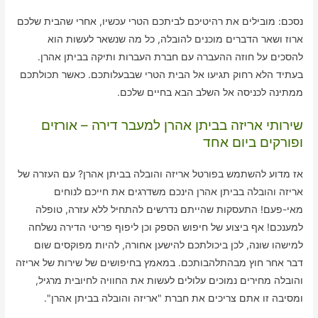
נסכם: מובילים את רהיטיכם לביתכם הטרי עכשיו, אחרי שהבית שלכם
ארוז ושאר הדברים מוכנים להובלה, כל מה שנשאר לעשות הוא
להסכים על חוזה ההעברה עם חברת העברות ותיקה בביתן אהרן.
בעתיד הלא רחוק תגיעו אל הבית הטרי שבבעלותכם. כאשר תכולתכם
ממתינה לכניסה אל השלב הבא בחיים שלכם.
שירותי אריזה בביתן אהרן למעבר דירה – אורזים
ופורקים ביום אחד
אז מדוע להשתמש בפורטל אריזה והובלה בביתן אהרן? עם העזרה של
אריזה והובלה בביתן אהרן הינכם משדרגים את חייכם לנוחים
מאי-פעם! התעסקות שהייתם נדרשים להתחיל ללא עזרה, טופלה
למענכם! אף ביצוע של חיפוש הספק וכן ליפוף פריטי הדירה נשלחה
למישהו שונה, לכן ביכולתכם להישען אחורה, להיות מפוקסים שום
דבר אחר חוץ מבהתלהבותכם. במאמץ בחיפושים של שירות של אריזה
והובלה מחירים נמוכים עלולים לעשות את החוויה לחיובית מרגיל,
ומסיבה זו אתם צריכים את חברת "אריזה והובלה בביתן אהרן".