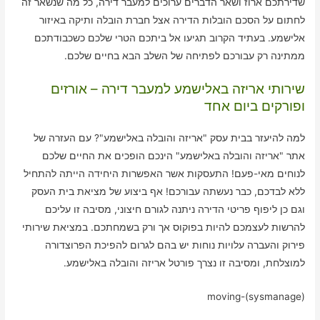
שדירתכם ארוז ושאר הדברים ערוכים למעבר דירה, כל מה שנשאר זה
לחתום על הסכם הובלות הדירה אצל חברת הובלה ותיקה באיזור
אלישמע. בעתיד הקרוב תגיעו אל ביתכם הטרי שלכם כשכבודתכם
ממתינה רק עבורכם לפתיחה של השלב הבא בחיים שלכם.
שירותי אריזה באלישמע למעבר דירה – אורזים
ופורקים ביום אחד
למה להיעזר בבית עסק "אריזה והובלה באלישמע"? עם העזרה של
אתר "אריזה והובלה באלישמע" הינכם הופכים את החיים שלכם
לנוחים מאי-פעם! התעסקות אשר האפשרות היחידה הייתה להתחיל
ללא לבדכם, כבר נעשתה עבורכם! אף ביצוע של מציאת בית העסק
וגם כן ליפוף פריטי הדירה ניתנה לגורם חיצוני, מסיבה זו עליכם
להרשות לעצמכם להיות בפוקוס אך ורק בשמחתכם. במציאת שירותי
פירוק והעברה עלויות נוחות יש בהם לגרום להפיכת הפרוצדורה
למוצלחת, ומסיבה זו נצרך פורטל אריזה והובלה באלישמע.
moving-(sysmanage)