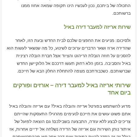
התכולה של ביתכם, נכון לעכשיו הינו תקופה שמאה אחוז ממנו
ברשותכם.
שירות אריזה למעבר דירה באיל
ולסיכום: מניעים את החפצים שלכם לבית החדש ובעת הזו, לאחר
שהדירה ארוז ושאר הדברים ערוכים לשינוע, כל מה שנשאר לעשות הוא
להסכים על חוזה הובלת הריהוט והציוד אצל חברת הובלה רצינית
באיל והסביבה. בזמן הלא רחוק תעשו דרככם אל הלוקיישן החדש
שברשותכם. כשכבודתכם מצפה להתחלת החלק הבא של חייכם.
שירותי אריזה באיל למעבר דירה – אורזים ופורקים
ביום אחד
מדוע להשתמש בפורטל אריזה והובלה באיל? עם אריזה והובלה באיל
אתם פשוט עושים את חייכם לנעימים מהרגיל! התעסקות שהייתם
צריכים לבצע ללא עזרה, התבצעה בשבילכם! גם הוצאה לפועל של
איתור נותן השירות וגם אריזה של הדירה נשלחה אל ידיים אחרות, אז
בגלל זה זה בסדר להיות במיקוד שום דבר אחר חוץ מבהתרגשותכם.