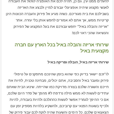
להעלים ממנו עין. גם כן, תהיה לכם את האופציה לגלגל את העבודה
לאנשי מקצוע שיהיה אופציונלי עבורם למיין ולבצע את האריזה
בשבילכם את בית מגוריכם. כשזה מגיע אל פירוק והעברה הכוונות הינן
קריטיות ממש, אך אתם לא אמורים לחפש אותן בלי עזרה. אתר
"אריזה והובלה באיל" יחפש עבורכם את בעל המקצוע של הפירוק
והנשיאה שהכי ראוי לכם!
שירותי אריזה והובלה באיל בכל הארץ עם חברה
מקצועית באיל
שירותי אריזה באיל, הובלה ופריקה באיל
לו"זכם יישאר בדיוק כפי שהוא בזמן שהינכם מתפקנים על טיפולי
פירוק ומעבר באיל והסביבה, אתם יכולים, מבחינה טכנית, לחיות את
חייכם והשגרה שלכם בצורה מדויקת כמו שהייתה. שינוע הבית שאתם
עתידים לעשות לא ממש מילה נרדפת ל# מהפך של סדר היום שלכם,
אם כי ההיפך לגמרי! אפשר לעשות כהרגלכם ולהיות בעבודה, להיות
ולכייף בשעות הפנאי עם קרוביכם, ולהשקיע בלהיות מספיק זמן עם
הצאצאים שלכם. כל הימים והשעות שהיה לוקח לכם עבור פירוק של