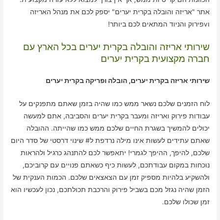
אתר "אריזה והובלה בקרית יערים" יספק לכם את מנהל האריזה
וvפירוק והניוד המתאים לכם ביותר!
שירותי אריזה והובלה בקרית יערים בכל הארץ עם
חברה מקצועית בקרית יערים
שירותי אריזה בקרית יערים, הובלה ופריקה בקרית יערים
לוח הזמנים שלכם נשאר ממש כמו שהיה בזמן שאתם מתפנקים על
עבודות פירוק ואריזה ומעבר בקרית יערים והסביבה, אתם למעשה
יכולים להמשיך בשגרת החיים שלכם ממש כמו שהייתה. ההובלה
שאתם עתידים לעשות אינו מילה נרדפת ל# שינוי דרסטי של סדר היום
שלכם, להיפך, ההיפך לגמרי! יתאפשר לכם להתנהג כרגיל ולהראות
נוכחות במקום עבודתכם, לעשות כיף כשאתם פנויים עם קרוביכם,
ולהשקיע בלהיות מספיק זמן עם הצאצאים שלכם. הכמות הענקית של
הזמן שהיה נגזל מכם בשביל פירוק והרכבת תכולתכם, נכון לעכשיו הוא
זמן שכולו שלכם.