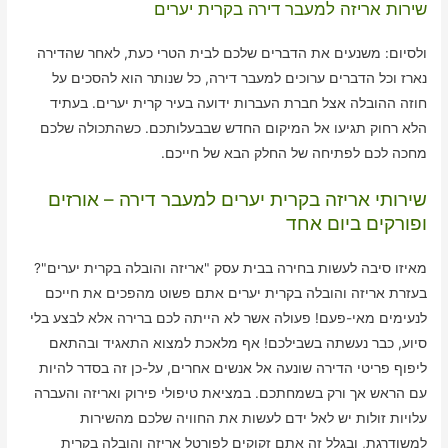
שירות אריזה למעבר דירה בקרית יערים
ולסיום: משנעים את הדברים שלכם לבית הטרי כעת, לאחר שהדירה
נארז וכל הדברים ערוכים למעבר דירה, כל שנותר הוא להסכים על
חוזה ההובלה אצל חברת העברות ידועה בעיר קרית יערים. בעתיד
הלא רחוק תגיעו אל המיקום החדש שבבעלותכם. כשהתכולה שלכם
מחכה לכם לפתיחה של החלק הבא של חייכם.
שירותי אריזה בקרית יערים למעבר דירה – אורזים
ופורקים ביום אחד
מאיזו סיבה לעשות בחירה בבית עסק "אריזה והובלה בקרית יערים"?
בעזרת אריזה והובלה בקרית יערים אתם פשוט מהפכים את חייכם
לנעימים מאי-פעם! פעולה אשר לא הייתה לכם ברירה אלא לבצע בלי
סיוע, כבר נעשתה בשבילכם! אף מלאכת למצוא התאגיד ובהתאם
ליפוף פריטי הדירה שונעה אל אנשים אחרים, על-כן זה בסדר להיות
עם הראש אך ורק בשמחתכם. במציאת טיפולי פירוק ואריזה והעברה
עלויות זולות יש לאל ידם לעשות את החוויה שלכם מהשירות
למשודרגת, ובגלל זה אתם זקוקים לפורטל אריזה והובלה בקרית