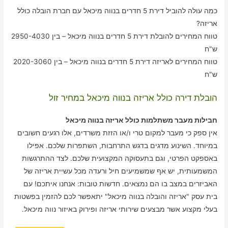
כמה עולה להוביל דירת 5 חדרים בנווה מיכאל עם חברת הובלה כולל
אריזה?
טווח המחירים להובלת דירת 5 חדרים בנווה מיכאל – בין 2950-4030
ש"ח
טווח המחירים לאריזה דירת 5 חדרים בנווה מיכאל – בין 2020-3060
ש"ח
הובלת דירה כולל אריזה בנווה מיכאל במחיר זול
חבילות מעבר משתלמות כולל אריזה בנווה מיכאל
אין ספק כי מעבר למקום טרי ו/או הזזת משרדים, אלו רגעים חשובים
במיוחד. השינוע מדגים בדגש התרחבות, השתפרות שלכם. אפילו
באספקט הפרטי, וגם בתעסוקה המקצועית שלכם. לצד ההתרגשות
המשמעותית, יש אף שמשמיעים חיל ורעדה מכל עשיית אריזה של
האביזרים במצב בו הם נמצאים. חדשות טובות: אנחנו איתכם! עם
בית עסק "אריזה והובלה בנווה מיכאל" יתאפשר לכם להזמין בפשטות
בעלי מקצוע אשר מבצעים שירותי אריזה ופירוק באיזור נווה מיכאל.