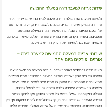
שירות אריזה למעבר דירה במעלה החמישה
ולסיום: מניעים את תכולת הדירה שלכם לבית החדש וברגע זה, אחרי
שהדירה מנויילן ושאר הדברים מוכנים למעבר דירה, רק נותר לחתום
על הסכם ההעברה אצל חברת שינוע רצינית במעלה החמישה
והסביבה. בעתיד הקרוב תהיו בהדירה החדשה שלכם כאשר תכולתכם
ממתינה עבורכם לפתיחה של הפרק החדש בחייכם.
שירותי אריזה במעלה החמישה למעבר דירה –
אורזים ופורקים ביום אחד
מאיזו סיבה להסתייע באתר "אריזה והובלה במעלה החמישה"? עם
העזרה של בית עסק "אריזה והובלה במעלה החמישה" אתם מוצאים
את עצמכם מהפכים את האופן בו אתם חיים לנעימים מאי-פעם!
מלאכה שהאופציה היחידה שלכם הייתה להוציא לפועל לבדכם,
טופלה במקומכם! אפילו ביצוע של איתור העסקן ואף ליפוף פריטי
הדירה הועברה אל ידיים אחרות, כך שביכולתכם להיות בפוקוס אך ורק
בהתרגשותכם. בחיפוש אחר שירות של אריזה והובלה מחירים זולים