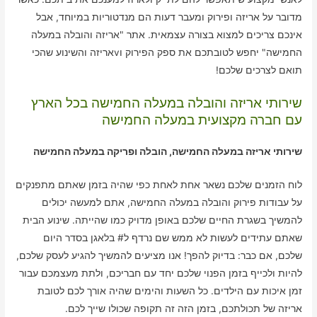
מדובר על אריזה ופירוק ומעבר דעות הם מנדטוריות במיוחד, אבל
אינכם צריכים למצוא בצורה עצמאית. אתר "אריזה והובלה במעלה
החמישה" יחפש לטובתכם את ספק הפירוק וvאריזה והשינוע שהכי
תואם לצרכים שלכם!
שירותי אריזה והובלה במעלה החמישה בכל הארץ
עם חברה מקצועית במעלה החמישה
שירותי אריזה במעלה החמישה, הובלה ופריקה במעלה החמישה
לוח הזמנים שלכם נשאר אחת לאחת כפי שהיה בזמן שאתם מתפנקים
על עבודות פירוק והובלה במעלה החמישה, אתם למעשה יכולים
להמשיך בשגרת החיים שלכם באופן מדויק כמו שהייתה. שינוע הבית
שאתם עתידים לעשות לא ממש שם נרדף ל# בלאגן בסדר היום
שלכם, אם כבר: בדיוק להפך! אנו מציעים להמשיך להגיע לעסק שלכם,
להיות ולכייף בזמן הפנוי שלכם יחד עם חבריכם, ולתת מעצמכם עבור
זמן איכות עם הילדים. כל השעות והימים שהיה אורך לכם לטובת
אריזה של תכולתכם, בזמן הזה זה תקופה שכולו שייך לכם.