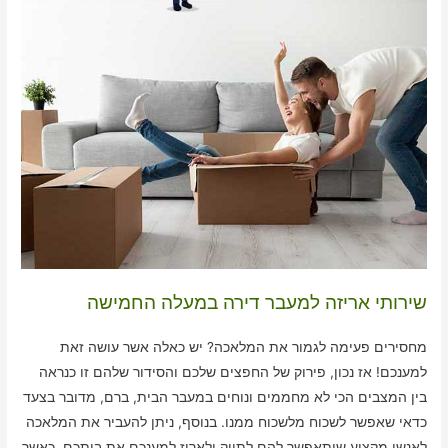
שירותי אריזה למעבר דירה במעלה החמישה
מחסירים פעימה לגמור את המלאכה? יש כאלה אשר עושה זאת
למענכם! אז נכון, פירוק של החפצים שלכם והסידור שלהם זו כנראה
בין המצבים הכי לא מחממים ונוחים במעבר הבית, ברם, מדובר בצעד
כדאי שאפשר לשכוח מלשכוח ממנו. בנוסף, ניתן להעביר את המלאכה
לאנשי מקצוע שיתאפשר להם לתייק ולארוז למענכם את ביתכם. כאשר