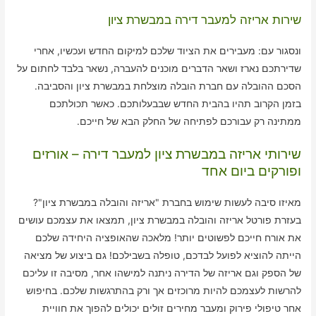
שירות אריזה למעבר דירה במבשרת ציון
ונסגור עם: מעבירים את הציוד שלכם למיקום החדש ועכשיו, אחרי
שדירתכם נארז ושאר הדברים מוכנים להעברה, נשאר בלבד לחתום על
הסכם ההובלה עם חברת הובלה מוצלחת במבשרת ציון והסביבה.
בזמן הקרוב תהיו בהבית החדש שבבעלותכם. כאשר תכולתכם
ממתינה רק עבורכם לפתיחה של החלק הבא של חייכם.
שירותי אריזה במבשרת ציון למעבר דירה – אורזים
ופורקים ביום אחד
מאיזו סיבה לעשות שימוש בחברת "אריזה והובלה במבשרת ציון"?
בעזרת פורטל אריזה והובלה במבשרת ציון, תמצאו את עצמכם עושים
את אורח חייכם לפשוטים יותר! מלאכה שהאופציה היחידה שלכם
הייתה להוציא לפועל לבדכם, טופלה בשבילכם! גם ביצוע של מציאה
של הספק וגם אריזה של הדירה ניתנה למישהו אחר, מסיבה זו עליכם
להרשות לעצמכם להיות מרוכזים אך ורק בהתרגשות שלכם. בחיפוש
אחר טיפולי פירוק ומעבר מחירים זולים יכולים להפוך את חוויית