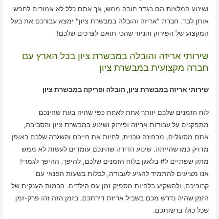
ושינוע המלצות הם בגדר חובה ממש, אך אתם כלל לא אמורים לחפש
אותן לבד. חברת "אריזה והובלה במבשרת ציון" ימצא עבורכם את בעל
המקצוע של הפירוק והניוד שהכי תואם לצרכים שלכם!
שירותי אריזה והובלה במבשרת ציון בכל הארץ עם
חברה מקצועית במבשרת ציון
שירותי אריזה במבשרת ציון, הובלה ופריקה במבשרת ציון
לוח הזמנים שלכם יוותר אחת לאחת כפי שהיה בעת שהינכם
מתפקנים על עבודות אריזה ופירוק ושינוע במבשרת ציון והסביבה,
אתם מסוגלים, מבחינה טכנית, לחיות את חייכם והשגרה שלכם באופן
מדויק כמו שהייתה. שינוע הדירה שהינכם עומדים לעשות לא ממש
מתק שפתיים ל# בלאגן בלוח הזמנים שלכם, להיפך, ההיפך לגמרי!
אנו מציעים להתמיד להגיע לעבודה, לבלות בשעות הפנאי עם
קרוביכם, ולהשקיע בלהיות מספיק זמן עם הילדים. הכמות הענקית של
הזמן שהיה נדרש מכם בשביל אריזת דירתכם, בזמן הזה זהו פרק-זמן
שכל כולו ברשותכם.