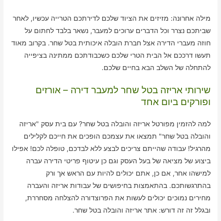
מילה אחרונה: מזיזים את הציוד שלכם לדירתכם הטרייה עכשיו, לאחר
שביתכם נצרר וכל הדברים ערוכים למעבר, נשאר בלבד לחתום על
חוזה מעברי הדירה אצל חברת הובלה איכותית בטל שחר. בקרוב מאוד
תעשו דרככם אל הבית הטרי שלכם כשכבודתכם ממתינה בציפייה
להתחלה של השלב הבא בחיים שלכם.
שירותי אריזה בטל שחר למעבר דירה – אורזים
ופורקים ביום אחד
למה להזמין מפורטל אריזה והובלה בטל שחר? עם בית עסק "אריזה
והובלה בטל שחר" תמצאו את עצמכם הופכים את חייכם לקלילים
מהרגיל! עבודה שהייתם צריכים לבצע ללא לבדכם, טופלה לכם! אפילו
ביצוע של מציאה של בעל העסק וגם כן עיטוף פריטי הדירה עברה
למישהו אחר, אם כן, אתם יכולים להיות עם הראש אך ורק
בהתרגשותכם. בהתאמצות בחיפושים של עבודות אריזה והעברה
מחירים נמוכים יכולים לעשות את הפרוצדורה להצלחה מסחררת,
ובגלל זה זה דורש: אתר אריזה והובלה בטל שחר.