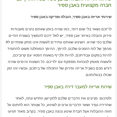
חברה מקצועית באבן ספיר
שירותי אריזה באבן ספיר, הובלה ופריקה באבן ספיר
לו"זכם נשאר בלי שום דופי, כמו שהיה בזמן שאתם נהנים מעבודות
פירוק והובלה באיזור אבן ספיר, יש לאל ידכם להמשיך בשגרת החיים
שלכם כפי שהיא. השינוע שאתם עתידים לעשות אינו מתק שפתיים ל#
מהפך של לוח הזמנים שלכם, להיפך, ההיפך המוחלט! פשוט להתמיד
להיות במקום עבודתכם, להיות ולכייף בשעות הפנאי עם קרוביכם,
ולעשות מאמץ לנוכחות מספקת עם ילדיכם. כל השעות והימים שהיה
דורש מכם בשביל אריזה ופירוק של התכולה של ביתכם, עכשיו זהו זמן
שכולו בבעלותכם.
שירות אריזה למעבר דירה באבן ספיר
ולסיכום: מניעים את הדברים שלכם ללוקיישן החדש עתה, לאחר
שהדירה נצרר ושאר הדברים ערוכים לשינוע, כל שנותר הוא לחתום על
חוזה ההובלות אצל חברת שינוע נכונה באבן ספיר. בקרוב מאוד תגיעו