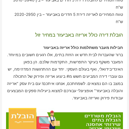
ש"ח
טווח המחירים לאריזה דירת 5 חדרים באביעזר – בין 2020-2950
ש"ח
הובלת דירה כולל אריזה באביעזר במחיר זול
חבילות מעבר משתלמות כולל אריזה באביעזר
ברור שהעברות לבית חדש או הזזת בתים, אלו רגעים חשובים במיוחד.
המעבר משקף בעיקר התפרשות, התקדמות שלכם. הן בפאן
האינדיבידואלי, ואף בעולם העסקי. יחד עם ההתרגשות המדהימה, יש
גם עוברי דירה המביעים חשש מ# ביצוע אריזה ופירוק של התכולה
במצב בו הם נמצאים. לשמחתכם, אנחנו איתכם! עם בית עסק "אריזה
והובלה באביעזר" אופציונלי עבורכם למצוא ביעילות ספקים המבצעים
עבודות פירוק ואריזה באביעזר.