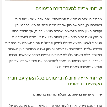
שירותי אריזה למעבר דירה ברימונים
מחסירים שינה לגמור את המלאכה? ישנם אלה אשר עושה זאת
למענכם! כן, ברור שפירוק של רהיטיכם וקטלוגם היא בהחלט בין
נקודות הציון הלא מגעישים וערבים בשינוע הבית, אך מדובר ברגע
מומלץ שאם נהיה כנים – אין לוותר עליו. גם כן, תוכלו להעביר את
הטיפול לאנשי מקצוע שיוכלו לתייק ולהשלים את המשימה עבורכם את
הדירה שלכם. כשמדובר על אריזה ופירוק ושינוע הכוונות הינן חשובות
במיוחד, אלא שאתם כלל לא אמורים לתפוס בצורה עצמאית. חברת
"אריזה והובלה ברימונים" יאתר לנוחיותכם את איש האריזה וvפירוק
והשינוע שהינכם באמת נצרכים לו!
שירותי אריזה והובלה ברימונים בכל הארץ עם חברה
מקצועית ברימונים
שירותי אריזה ברימונים, הובלה ופריקה ברימונים
סדר יומכם נישאר אחת לאחת כפי שהיה כאשר הינכם מתפקנים על