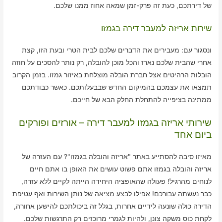
של דירתכם, כעת זה פרק-זמן שמאה אחוז ממנו שלכם.
שירות אריזה למעבר דירה בגמזו
ונסגור עם: מעבירים את הדברים שלכם לבית הטרי ובעת הזו, קצת
אחרי שהבית שלכם נארז והכל מוכן להובלה, רק נותר להסכים על חוזה
הובלות הרהיטים אצל חברת הובלה מוצלחת באיזור גמזו. בזמן הקרוב
תמצאו את עצמכם בהמיקום החדש שבבעלותכם. כאשר כבודתכם
ממתינה בציפייה להתחלת החלק הבא של חייכם.
שירותי אריזה בגמזו למעבר דירה – אורזים ופורקים
ביום אחד
מאיזו סיבה להסתייע באתר "אריזה והובלה בגמזו"? עם העזרה של
אריזה והובלה בגמזו אתם פשוט עושים את האופן בו אתם חיים
לנוחים מהרגיל! פעולה שהאופציה היחידה הייתה לקיים ללא עזרה,
כבר נעשתה עבורכם! אפילו לבצע מציאה של נותן השירות ואף עטיפת
הדירה כולה שונעה לידיים אחרות, בגלל זה ביכולתכם להישען אחורה,
לקחת כוס משקה צונן, ולהיות לגמרי מרוכזים רק התרגשות שלכם.