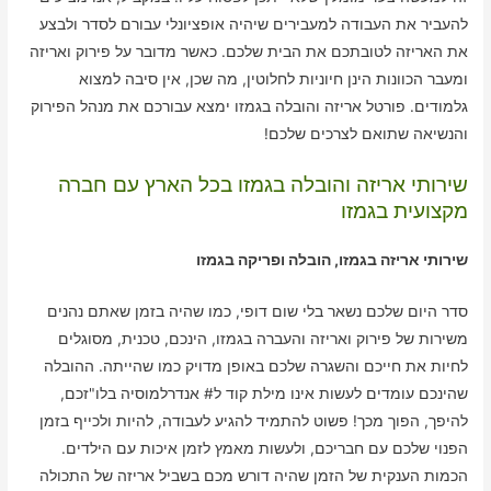
להעביר את העבודה למעבירים שיהיה אופציונלי עבורם לסדר ולבצע
את האריזה לטובתכם את הבית שלכם. כאשר מדובר על פירוק ואריזה
ומעבר הכוונות הינן חיוניות לחלוטין, מה שכן, אין סיבה למצוא
גלמודים. פורטל אריזה והובלה בגמזו ימצא עבורכם את מנהל הפירוק
והנשיאה שתואם לצרכים שלכם!
שירותי אריזה והובלה בגמזו בכל הארץ עם חברה
מקצועית בגמזו
שירותי אריזה בגמזו, הובלה ופריקה בגמזו
סדר היום שלכם נשאר בלי שום דופי, כמו שהיה בזמן שאתם נהנים
משירות של פירוק ואריזה והעברה בגמזו, הינכם, טכנית, מסוגלים
לחיות את חייכם והשגרה שלכם באופן מדויק כמו שהייתה. ההובלה
שהינכם עומדים לעשות אינו מילת קוד ל# אנדרלמוסיה בלו"זכם,
להיפך, הפוך מכך! פשוט להתמיד להגיע לעבודה, להיות ולכייף בזמן
הפנוי שלכם עם חבריכם, ולעשות מאמץ לזמן איכות עם הילדים.
הכמות הענקית של הזמן שהיה דורש מכם בשביל אריזה של התכולה