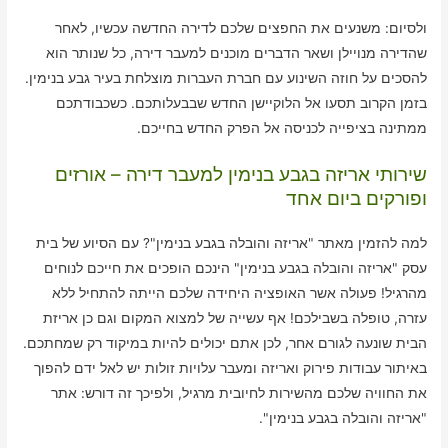
ולסיום: משנעים את החפצים שלכם לדירה החדשה עכשיו, לאחר
שהדירה מנויילן ושאר הדברים מוכנים למעבר דירה, כל שנותר הוא
להסכים על חוזה השינוע עם חברת העברות מוצלחת בעיר גבע בנימין.
בזמן הקרוב תסעו אל הלוקיישן החדש שבבעלותכם. כשכבודתכם
ממתינה בציפייה לכניסה אל הפרק החדש בחייכם.
שירותי אריזה בגבע בנימין למעבר דירה – אורזים
ופורקים ביום אחד
למה להזמין מאתר "אריזה והובלה בגבע בנימין"? עם הסיוע של בית
עסק "אריזה והובלה בגבע בנימין" הינכם הופכים את חייכם לנוחים
מהרגיל! פעולה אשר האופציה היחידה שלכם הייתה להתחיל ללא
עזרה, טופלה בשבילכם! אף עשייה של למצוא המקום וגם כן אריזת
הבית שונעה לגורם אחר, לכן אתם יכולים להיות במיקוד רק שמחתכם.
באיתור עבודות פירוק ואריזה ומעבר עלויות זולות יש לאל ידם להפוך
את החוויה שלכם מהשירות לחיובית מרגיל, ולפיכך זה דורש: אתר
"אריזה והובלה בגבע בנימין".