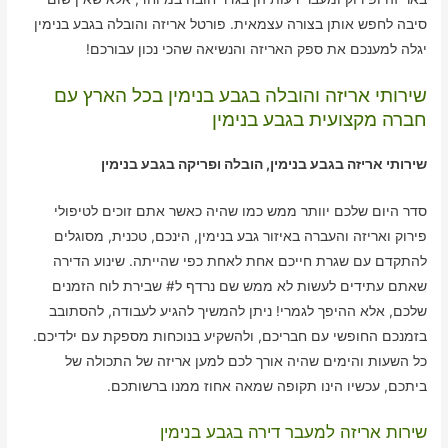
סיבה לחפש אותן בצורה עצמאית. פורטל אריזה והובלה בגבע בנימין
יגלה למענכם את ספק האריזה והנשיאה שהכי נכון עבורכם!
שירותי אריזה והובלה בגבע בנימין בכל הארץ עם
חברה מקצועית בגבע בנימין
שירותי אריזה בגבע בנימין, הובלה ופריקה בגבע בנימין
סדר היום שלכם יוותר ממש כמו שהיה כאשר אתם זוכים לטיפולי
פירוק ואריזה והעברה באיזור גבע בנימין, הינכם, טכנית, מסוגלים
להתקדם עם שגרת חייכם אחת לאחת כפי שהייתה. שינוע הדירה
שאתם עתידים לעשות לא ממש שם נרדף ל# שבירת לוח הזמנים
שלכם, אלא ההיפך לגמרי! ניתן להמשיך להגיע לעבודה, להסתובב
בזמנכם החופשי עם חבריכם, ולהשקיע בנוכחות מספקת עם ילדיכם.
כל השעות והימים שהיה אורך לכם למען אריזה של התכולה של
ביתכם, עכשיו הינו תקופה שמאה אחוז ממנו ברשותכם.
שירות אריזה למעבר דירה בגבע בנימין