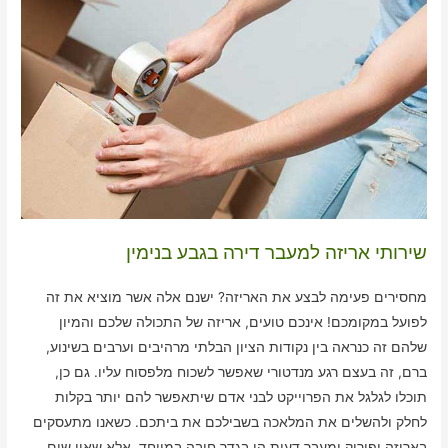
שירותי אריזה למעבר דירה בגבע בנימין
מחסירים פעימה לבצע את האריזה? ישנם אלה אשר מוציא את זה
לפועל במקומכם! אינכם טועים, אריזה של התכולה שלכם והמיון
שלהם זה כנראה בין נקודות הציון הבלתי מרהיבים וערבים בשינוע,
ברם, זה בעצם רגע מנדטורי שאפשר לשכוח מלפסוח עליו. גם כן,
תוכלו לגלגל את הפרוייקט לבני אדם שיתאפשר להם יותר בקלות
לחלק ולהשלים את המלאכה בשבילכם את ביתכם. כשאנו מתעסקים
באריזה ופירוק ומעבר דעות הן בגדר חובה במיוחד, אלא שאין שום