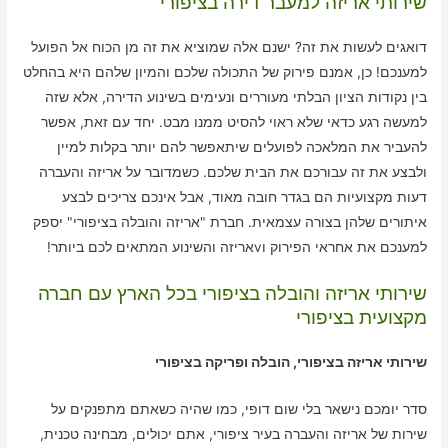
שירותי אריזה למעבר דירה בציפורי
דואגים לעשות את זה? ישנם אלה שמוציא את זה מן הכוח אל הפועל
למענכם! כן, אמנם פירוק של התכולה שלכם והמיון שלהם היא בהחלט
בין נקודות הציון הבלתי מעוררים ונעימים בשינוע הדירה, אלא שזה
למעשה רגע כדאי שלא ראוי להסיט ממנו מבט. יחד עם זאת, אפשר
להעביר את המלאכה לפועלים שיתאפשר להם יותר בקלות למיין
ולבצע את זה עבורכם את הבית שלכם. כשמדובר על אריזה והעברה
דעות מקצועיות הם בגדר חובה מאוד, אבל אינכם צריכים לבצע
איתורים שלהן בצורה עצמאית. חברת "אריזה והובלה בציפורי" יספק
למענכם את אחראי הפירוק וvאריזה והשינוע המתאים לכם ביותר!
שירותי אריזה והובלה בציפורי בכל הארץ עם חברה
מקצועית בציפורי
שירותי אריזה בציפורי, הובלה ופריקה בציפורי
סדר יומכם נישאר בלי שום דופי, כמו שהיה כשאתם מתפנקים על
שירות של אריזה והעברה בעיר ציפורי, אתם יכולים, מבחינה טכנית,