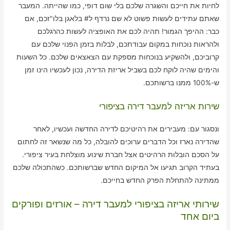
לחיות את חייכם והשגרה שלכם בלי שום דופי, כמו שהייתה. המעבר
שאתם עתידים לעשות פשוט לא שם נרדף ל# בלאגן בלו"זכם, אם
כבר: ההיפך הגמור! תהיה לכם את האופציה לעשות כהרגלכם
ולהראות נוכחות במקום עבודתכם, לבלות בזמן הפנוי שלכם עם
קרוביכם, ולהשקיע בנוכחות מספקת עם הצאצאים שלכם. כל השעות
והימים שהיה לוקח לכם בשביל אריזת הדירה, נכון לעכשיו הינו זמן
ש-100% ממנו ברשותכם.
שירות אריזה למעבר דירה בציפורי
ונסגור עם: מעבירים את רהיטיכם לדירה החדשה ועכשיו, לאחר
שהדירה נארז וכל הדברים ערוכים להובלה, כל מה שנשאר זה לחתום
על הסכם הובלות הרהיטים אצל חברת שינוע מוצלחת בעיר ציפורי.
בעתיד הקרוב תגיעו אל המיקום החדש שברשותכם. כשהתכולה שלכם
ממתינה להתחלת הפרק החדש בחייכם.
שירותי אריזה בציפורי למעבר דירה – אורזים ופורקים
ביום אחד