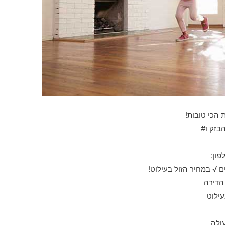
ת הכי טובות!
בזק ו#
ון:
 √ במחיר הזול בעילוט!
 הדירה
עילוט
ולה