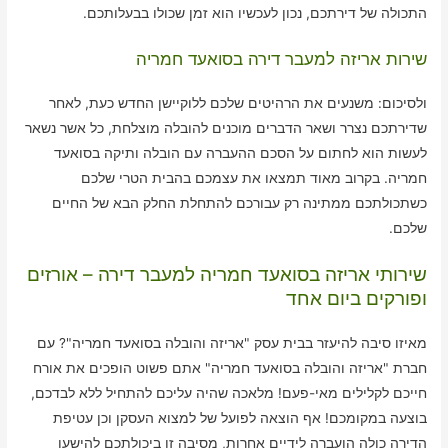
התכולה של דירתכם, נכון לעכשיו הוא זמן שכולו בבעלותכם.
שירות אריזה למעבר דירה בסואעד חמריה
ולסיכום: משנעים את הרהיטים שלכם ללוקיישן החדש כעת, לאחר
שדירתכם נצרר ושאר הדברים מוכנים להובלה מוצלחת, כל אשר נשאר
לעשות הוא לחתום על הסכם ההעברה עם הובלה ותיקה בסואעד
חמריה. בקרוב מאוד תמצאו את עצמכם בהבית הטרי שלכם
כשתכולתכם ממתינה רק עבורכם להתחלת החלק הבא של החיים
שלכם.
שירותי אריזה בסואעד חמריה למעבר דירה – אורזים
ופורקים ביום אחד
מאיזו סיבה להיעזר בבית עסק "אריזה והובלה בסואעד חמריה"? עם
חברת "אריזה והובלה בסואעד חמריה" אתם פשוט הופכים את אורח
חייכם לקלילים מאי-פעם! מלאכה שהיה עליכם להתחיל ללא לבדכם,
בוצעה במקומכם! אף הוצאה לפועל של למצוא העסקן וכן עטיפת
הדירה כולה הועברה לידיים אחרות, מסיבה זו ביכולתכם להישען