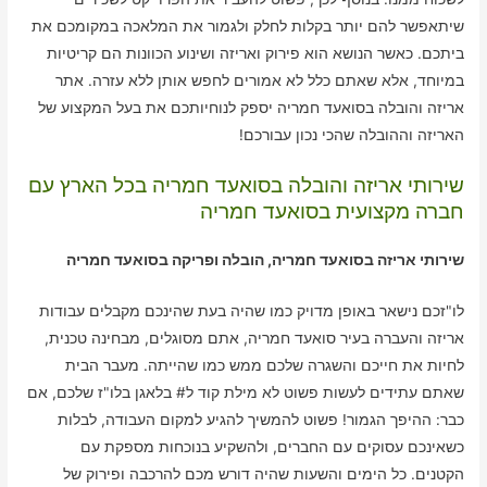
שיתאפשר להם יותר בקלות לחלק ולגמור את המלאכה במקומכם את
ביתכם. כאשר הנושא הוא פירוק ואריזה ושינוע הכוונות הם קריטיות
במיוחד, אלא שאתם כלל לא אמורים לחפש אותן ללא עזרה. אתר
אריזה והובלה בסואעד חמריה יספק לנוחיותכם את בעל המקצוע של
האריזה וההובלה שהכי נכון עבורכם!
שירותי אריזה והובלה בסואעד חמריה בכל הארץ עם
חברה מקצועית בסואעד חמריה
שירותי אריזה בסואעד חמריה, הובלה ופריקה בסואעד חמריה
לו"זכם נישאר באופן מדויק כמו שהיה בעת שהינכם מקבלים עבודות
אריזה והעברה בעיר סואעד חמריה, אתם מסוגלים, מבחינה טכנית,
לחיות את חייכם והשגרה שלכם ממש כמו שהייתה. מעבר הבית
שאתם עתידים לעשות פשוט לא מילת קוד ל# בלאגן בלו"ז שלכם, אם
כבר: ההיפך הגמור! פשוט להמשיך להגיע למקום העבודה, לבלות
כשאינכם עסוקים עם החברים, ולהשקיע בנוכחות מספקת עם
הקטנים. כל הימים והשעות שהיה דורש מכם להרכבה ופירוק של