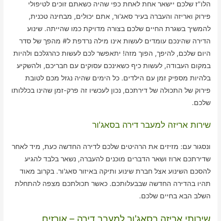
הלו"ז שלכם יישאר אחת לאחת כפי שהיה כשאתם זוכים לטיפולי
פירוק ואריזה והעברה בעיר סאג'ור, אתם יכולים, מבחינה טכנית,
להמשיך בשגרת החיים שלכם בצורה מדויקת כמו שהייתה. שינוע
הדירה שהינכם עומדים לעשות אינו מילה נרדפת ל# מהפך של סדר
היום שלכם, להיפך, הפוך מזה! יתאפשר לכם לעשות כהרגלכם ולהיות
במקום העבודה, לעשות כיף כשאינכם עסוקים עם חבריכם, ולהשקיע
בלהיות מספיק זמן עם הילדים. כל הימים שהיה נגזל מכם לטובת
פירוק של התכולה של דירתכם, נכון לעכשיו זה פרק-זמן שהינו בכללותו
שלכם.
שירות אריזה למעבר דירה בסאג'ור
ונסגור עם: מזיזים את הרהיטים שלכם לדירה החדשה כעת, מיד לאחר
שדירתכם ארוז ושאר הדברים מוכנים להעברה, נשאר בלבד להגיע
להסכם השינוע אצל חברת שינוע ותיקה באיזור סאג'ור. בקרוב מאוד
תהיו בהדירה החדשה שבבעלותכם. כאשר תכולתכם מצפה להתחלת
השלב הבא בחיים שלכם.
שירותי אריזה בסאג'ור למעבר דירה – אורזים