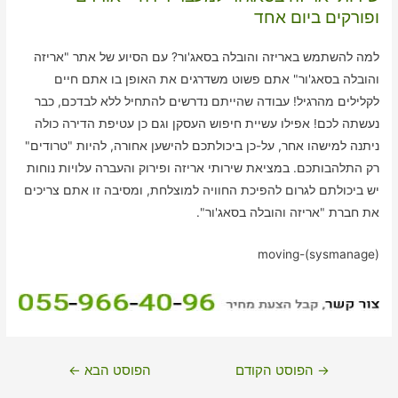
ופורקים ביום אחד
למה להשתמש באריזה והובלה בסאג'ור? עם הסיוע של אתר "אריזה
והובלה בסאג'ור" אתם פשוט משדרגים את האופן בו אתם חיים
לקלילים מהרגיל! עבודה שהייתם נדרשים להתחיל ללא לבדכם, כבר
נעשתה לכם! אפילו עשיית חיפוש העסקן וגם כן עטיפת הדירה כולה
ניתנה למישהו אחר, על-כן ביכולתכם להישען אחורה, להיות "טרודים"
רק התלהבותכם. במציאת שירותי אריזה ופירוק והעברה עלויות נוחות
יש ביכולתם לגרום להפיכת החוויה למוצלחת, ומסיבה זו אתם צריכים
את חברת "אריזה והובלה בסאג'ור".
moving-(sysmanage)
ניווט
→
הפוסט הקודם
הפוסט הבא
←