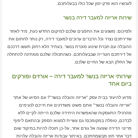
לעכשיו הוא פרק-זמן שכל כולו בבעלותכם.
שירות אריזה למעבר דירה בנשר
ולסיכום: משנעים את החפצים שלכם למיקום החדש כעת, מיד לאחר
שדירתכם נצרר וכל הדברים ערוכים למעבר דירה, רק נותר לחתום את
ההובלה עם חברת שינוע מוכרת בנשר. בעתיד הלא רחוק תעשו דרככם
אל דירתכם הטרייה שבבעלותכם. כשהתכולה שלכם ממתינה להתחלה
של החלק הבא של החיים שלכם.
שירותי אריזה בנשר למעבר דירה – אורזים ופורקים
ביום אחד
מדוע להיעזר בבית עסק "אריזה והובלה בנשר"? עם הסיוע של אתר
"אריזה והובלה בנשר" אתם פשוט משדרגים את חייכם לנעימים
מהרגיל! התעסקות שהאפשרות היחידה שלכם הייתה לקיים ללא
לבדכם, טופלה במקומכם! גם עשיית למצוא הספק ובהתאם ליפוף
פריטי הדירה שונעה אל גורם אחר, על-כן תוכלו להיות במיקוד שום
דבר אחר חוץ מבשמחתכם. באיתור עבודות אריזה והובלה עלויות