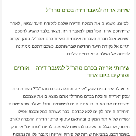
שירות אריזה למעבר דירה בכרם מהר"ל
ולסיום: משנעים את תכולת הדירה שלכם לנקודת היעד עכשיו, לאחר
שדירתכם ארוז והכל מוכן למעבר דירה, נשאר בלבד להגיע להסכם
השינוע אצל חברת העברות איכותית באיזור כרם מהר"ל. בזמן הקרוב
תגיעו אל נקודת היעד החדשה שברשותכם. כשכבודתכם ממתינה
לכניסה אל השלב הבא בחיים שלכם.
שירותי אריזה בכרם מהר"ל למעבר דירה – אורזים
ופורקים ביום אחד
מדוע להיעזר בבית עסק "אריזה והובלה בכרם מהר"ל"? בעזרת בית
עסק "אריזה והובלה בכרם מהר"ל" אתם מוצאים את עצמכם
משדרגים את האופן בו אתם חיים לפשוטים יותר! פעולה שהאפשרות
היחידה הייתה לקיים ללא לבדכם, כבר נעשתה במקומכם! אפילו
עשייה של איתור המקום ובהתאם עיטוף פריטי הדירה הועברה לגורם
חיצוני, אז בגלל זה עליכם להרשות לעצמכם להיות "טרודים" אך ורק
בשמחתכם. במציאת שירות של פירוק ואריזה ומעבר עלויות נמוכות