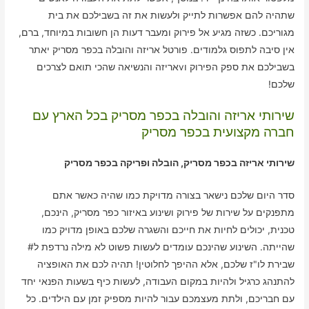
שתהיה להם אפשרות לתייק ולעשות את זה בשבילכם את בית
מגוריכם. כשזה מגיע אל פירוק ומעבר דעות הן חשובות במיוחד, ברם,
אין סיבה לתפוס גלמודים. פורטל אריזה והובלה בכפר מסריק יאתר
בשבילכם את ספק הפירוק וvאריזה והנשיאה שהכי תואם לצרכים
שלכם!
שירותי אריזה והובלה בכפר מסריק בכל הארץ עם
חברה מקצועית בכפר מסריק
שירותי אריזה בכפר מסריק, הובלה ופריקה בכפר מסריק
סדר היום שלכם נישאר בצורה מדויקת כמו שהיה כאשר אתם
מתפנקים על שירות של פירוק ושינוע באיזור כפר מסריק, הינכם,
טכנית, יכולים לחיות את חייכם והשגרה שלכם באופן מדויק כמו
שהייתה. השינוע שהינכם עומדים לעשות פשוט לא מילה נרדפת ל#
שבירת לו"ז שלכם, אלא ההיפך לחלוטין! תהיה לכם את האופציה
להתנהג כרגיל ולהיות במקום העבודה, לעשות כיף בשעות הפנאי יחד
עם חבריכם, ולתת מעצמכם עבור להיות מספיק זמן עם הילדים. כל