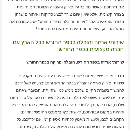
את דירתכם. כאשר מדובר על פירוק והעברה הכוונות הם חיוניות
בצורה קיצונית, אלא שאין שום צורך לבצע סריקות ואיתורים שלהן
בצורה עצמאית. אתר "אריזה והובלה בכפר החורש" ישיג עבורכם את
מנהל הפירוק וvאריזה והנסיעה המתאים לכם ביותר!
שירותי אריזה והובלה בכפר החורש בכל הארץ עם
חברה מקצועית בכפר החורש
שירותי אריזה בכפר החורש, הובלה ופריקה בכפר החורש
סדר יומכם נישאר אחת לאחת כפי שהיה בעת שהינכם מקבלים
שירותי פירוק ואריזה והובלה בכפר החורש והסביבה, יש לאל ידכם
להמשיך בשגרת החיים שלכם ממש כמו שהייתה. המעבר שאתם
עתידים לעשות פשוט לא מילה נרדפת ל# שינוי דרסטי של סדר היום
שלכם, אם כי ההיפך לגמרי! תהיה לכם את האופציה להתנהג כרגיל
ולהיות במקום עבודתכם, לעשות כיף בזמנכם החופשי יחד עם
הקרובים לכם, ולעשות מאמץ ללהיות מספיק זמן עם ילדיכם. כל
השעות שהיה דורש מכם להרכבה ופירוק של תכולתכם, כעת זהו