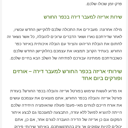
פרק-זמן שכולו שלכם.
שירות אריזה למעבר דירה בכפר החורש
מילה אחרונה: מעבירים את התכולה שלכם ללוקיישן החדש עכשיו,
לאחר שדירתכם נארז ושאר הדברים ערוכים להובלה, כל אשר נשאר זה
לחתום את הובלת הריהוט והציוד עם הובלה איכותית באיזור כפר
החורש. בעתיד הקרוב תמצאו את עצמכם בהלוקיישן החדש שלכם
כשכבודתכם ממתינה עבורכם לפתיחה של השלב הבא בחיים שלכם.
שירותי אריזה בכפר החורש למעבר דירה – אורזים
ופורקים ביום אחד
אז מדוע לעשות שימוש בפורטל אריזה והובלה בכפר החורש? בעזרת
פורטל אריזה והובלה בכפר החורש, אתם מוצאים את עצמכם עושים
את אורח חייכם לנוחים מאי-פעם! פעולה שהאופציה היחידה שלכם
הייתה להוציא לפועל ללא עזרה, התבצעה למענכם! גם לבצע איתור
המקום וגם כן אריזה של הדירה הועברה לגורם אחר, אם כן, אתם
יכולים להיות עסוקים אך ורק בהתרגשותכם. באיתור שירותי פירוק