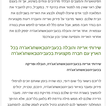
הסיטואציות והמצבים הבלתי מרהיבים ונוחים בשינוע, אך זה בעצם
שלב ראוי שאין מה לפטור אותו בהינף יד. במקביל, ניתן להעביר את
המלאכה לבני אדם שיוכלו לקטלג ולבצע את האריזה בשבילכם את
הבית שלכם. כאשר מדובר על פירוק ואריזה והעברה דעות מקצועיות
הם בגדר חובה ממש, אבל אתם כלל לא אמורים לחפש אותן בצורה
עצמאית. אתר אריזה והובלה בכעביהטבאשחג'אג'רה יספק לכם את
אחראי האריזה והנסיעה שהכי נכון עבורכם!
שירותי אריזה והובלה בכעביהטבאשחג'אג'רה בכל
הארץ עם חברה מקצועית בכעביהטבאשחג'אג'רה
שירותי אריזה בכעביהטבאשחג'אג'רה, הובלה ופריקה
בכעביהטבאשחג'אג'רה
לו"זכם נישאר בלי שום דופי, כמו שהיה בזמן שאתם זוכים לטיפולי
פירוק ומעבר באיזור כעביהטבאשחג'אג'רה, הינכם, טכנית, יכולים
להמשיך בשגרת החיים שלכם בצורה מדויקת כמו שהייתה. מעבר
הדירה שלכם לא ממש מילה נרדפת ל# בלאגן בלו"זכם, אלא ההיפך
המוחלט! יתאפשר לכם להתנהג כרגיל ולהגיע לעסק שלכם, להסתובב