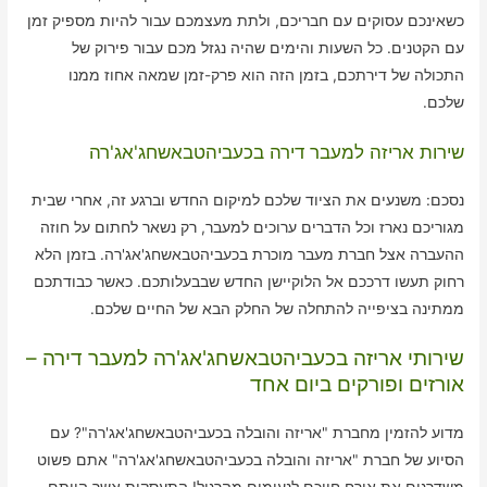
כשאינכם עסוקים עם חבריכם, ולתת מעצמכם עבור להיות מספיק זמן
עם הקטנים. כל השעות והימים שהיה נגזל מכם עבור פירוק של
התכולה של דירתכם, בזמן הזה הוא פרק-זמן שמאה אחוז ממנו
שלכם.
שירות אריזה למעבר דירה בכעביהטבאשחג'אג'רה
נסכם: משנעים את הציוד שלכם למיקום החדש וברגע זה, אחרי שבית
מגוריכם נארז וכל הדברים ערוכים למעבר, רק נשאר לחתום על חוזה
ההעברה אצל חברת מעבר מוכרת בכעביהטבאשחג'אג'רה. בזמן הלא
רחוק תעשו דרככם אל הלוקיישן החדש שבבעלותכם. כאשר כבודתכם
ממתינה בציפייה להתחלה של החלק הבא של החיים שלכם.
שירותי אריזה בכעביהטבאשחג'אג'רה למעבר דירה –
אורזים ופורקים ביום אחד
מדוע להזמין מחברת "אריזה והובלה בכעביהטבאשחג'אג'רה"? עם
הסיוע של חברת "אריזה והובלה בכעביהטבאשחג'אג'רה" אתם פשוט