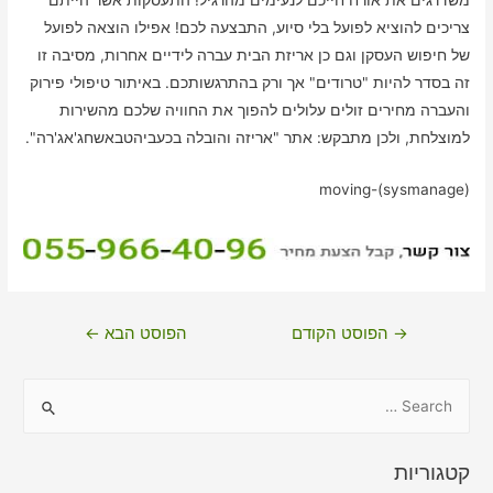
משדרגים את אורח חייכם לנעימים מהרגיל! התעסקות אשר הייתם
צריכים להוציא לפועל בלי סיוע, התבצעה לכם! אפילו הוצאה לפועל
של חיפוש העסקן וגם כן אריזת הבית עברה לידיים אחרות, מסיבה זו
זה בסדר להיות "טרודים" אך ורק בהתרגשותכם. באיתור טיפולי פירוק
והעברה מחירים זולים עלולים להפוך את החוויה שלכם מהשירות
למוצלחת, ולכן מתבקש: אתר "אריזה והובלה בכעביהטבאשחג'אג'רה".
moving-(sysmanage)
ניווט
→
הפוסט הקודם
הפוסט הבא
←
S
e
a
קטגוריות
r