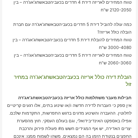
טווח המחירים לאריזה דירת 4 חדרים בכעביהטבאשחג'אג'רה – בין
2120-2050 ש"ח
כמה עולה להוביל דירת 5 חדרים בכעביהטבאשחג'אג'רה עם חברת
הובלה כולל אריזה?
טווח המחירים להובלת דירת 5 חדרים בכעביהטבאשחג'אג'רה – בין
3000-4080 ש"ח
טווח המחירים לאריזה דירת 5 חדרים בכעביהטבאשחג'אג'רה – בין
2060-3060 ש"ח
הובלת דירה כולל אריזה בכעביהטבאשחג'אג'רה במחיר
זול
חבילות מעבר משתלמות כולל אריזה בכעביהטבאשחג'אג'רה
אין ספק כי העברות לדירה חדשה ו/או שינוע בתים, אלו רגעים קריטיים
לחלוטין. ההעברה והשינוע מדגים בדגש התפרשות, התקדמות שלכם.
אפילו באספקט האינדיבידואלי, וגם בעולם העסקי. חוץ מהסערת
יצרים האדירה, יש אף המגידים חשש מ# פעולת פירוק והרכבת
החפצים בנקודת הזמן בה הם נמצאים. משהו לשמוח ממנו: אינכם