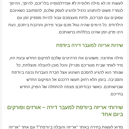
לעשות זה לא מילה חלופית ל# אנדרלמוסיה בלו"זכם, להיפך, ההיפך
לגמרי! פשוט להתנהג כרגיל ולהגיע לעסק שלכם, להסתובב כשאינכם
עסוקים עם חבריכם, ולתת מעצמכם עבור להיות מספיק זמן עם
הילדודס. כל הימים שהיה נגזל מכם עבור פירוק והרכבת ביתכם, כעת
הינו פרק-זמן שהינו בכללותו ברשותכם.
שירות אריזה למעבר דירה ביודפת
מילה אחרונה: משנעים את הרהיטים שלכם למיקום החדש ובעת הזו,
מיד לאחר שבית מגוריכם מנויילן והכל מוכן להובלה מוצלחת, כל
שנותר הוא להגיע להסכם השינוע אצל חברת העברות נכונה ביודפת
והסביבה. בזמן הלא רחוק תעשו דרככם אל המיקום החדש
שברשותכם. כאשר כבודתכם מצפה להתחלה של הפרק החדש
בחייכם.
שירותי אריזה ביודפת למעבר דירה – אורזים ופורקים
ביום אחד
מדוע לעשות בחירה באתר "אריזה והובלה ביודפת"? עם אתר "אריזה