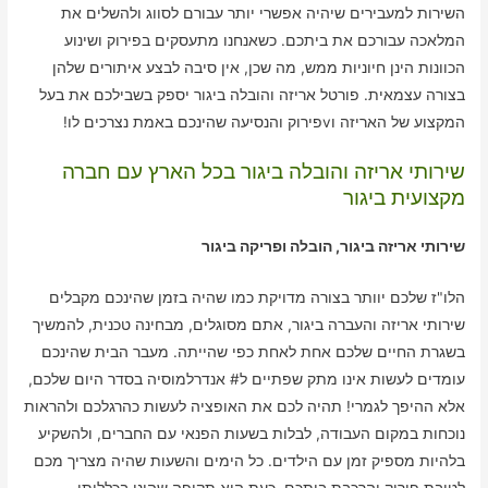
השירות למעבירים שיהיה אפשרי יותר עבורם לסווג ולהשלים את
המלאכה עבורכם את ביתכם. כשאנחנו מתעסקים בפירוק ושינוע
הכוונות הינן חיוניות ממש, מה שכן, אין סיבה לבצע איתורים שלהן
בצורה עצמאית. פורטל אריזה והובלה ביגור יספק בשבילכם את בעל
המקצוע של האריזה וvפירוק והנסיעה שהינכם באמת נצרכים לו!
שירותי אריזה והובלה ביגור בכל הארץ עם חברה
מקצועית ביגור
שירותי אריזה ביגור, הובלה ופריקה ביגור
הלו"ז שלכם יוותר בצורה מדויקת כמו שהיה בזמן שהינכם מקבלים
שירותי אריזה והעברה ביגור, אתם מסוגלים, מבחינה טכנית, להמשיך
בשגרת החיים שלכם אחת לאחת כפי שהייתה. מעבר הבית שהינכם
עומדים לעשות אינו מתק שפתיים ל# אנדרלמוסיה בסדר היום שלכם,
אלא ההיפך לגמרי! תהיה לכם את האופציה לעשות כהרגלכם ולהראות
נוכחות במקום העבודה, לבלות בשעות הפנאי עם החברים, ולהשקיע
בלהיות מספיק זמן עם הילדים. כל הימים והשעות שהיה מצריך מכם