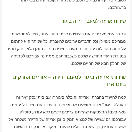
לטובת פירוק והרכבת ביתכם, כעת הוא תקופה שהינו בכללותו
ברשותכם.
שירות אריזה למעבר דירה ביגור
ונסגור עם: מעבירים את רהיטיכם לבית הטרי עתה, מיד לאחר שבית
מגוריכם מנויילן וכל הדברים ערוכים להעברה, כל שנותר הוא לחתום
על חוזה ההובלות עם חברת מעבר רצינית ביגור. בזמן הלא רחוק תהיו
בנקודת היעד החדשה שלכם כשכבודתכם ממתינה עבורכם לפתיחה
של החלק הבא של החיים שלכם.
שירותי אריזה ביגור למעבר דירה – אורזים ופורקים
ביום אחד
למה להיעזר בחברת "אריזה והובלה ביגור"? עם בית עסק "אריזה
והובלה ביגור" אתם מוצאים את עצמכם הופכים את חייכם לנעימים
מאי-פעם! התעסקות שהייתם צריכים לקיים ללא עזרה, טופלה
עבורכם! גם עשייה של למצוא המקום וכן אריזה של הדירה נשלחה אל
אנשים אחרים, כך שאתם יכולים להיות במיקוד אך ורק בהתרגשות