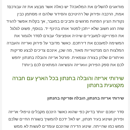
מודאגים להשלים את המלאכה? יש כאלה אשר מבצע את זה עבורכם!
אמת, הרכבה ופירוק של רהיטיכם והסידור שלהם זו מסתמן כבין
נקודות הציון הפחות מרגשים וחביבים במעבר, אך בקלות אפשר להגיד
שזה רגע חשוב שלא ייתכן לפטור אותו בהינף יד. בנוסף, פשוט לגלגל
את הפרוייקט למעבירים שיהיה אופציונלי עבורם לסדר ולגמור את
המשימה למענכם את דירתכם. כאשר מדובר על פירוק ואריזה והעברה
המלצות הם מנדטוריות מאוד, מה שכן, אינכם צריכים לבצע סריקות
ואיתורים שלהן בצורה עצמאית. פורטל אריזה והובלה בחנתון יחפש
לכם את ספק הפירוק וvאריזה והנשיאה המתאים לכם ביותר!
שירותי אריזה והובלה בחנתון בכל הארץ עם חברה
מקצועית בחנתון
שירותי אריזה בחנתון, הובלה ופריקה בחנתון
סדר יומכם יוותר בדיוק כפי שהוא כאשר הינכם מקבלים טיפולי אריזה
ופירוק ושינוע בעיר חנתון, יש לאל ידכם להמשיך בשגרת החיים שלכם
ממש כמו שהייתה. שינוע הדירה שהינכם עומדים לעשות לא ממש