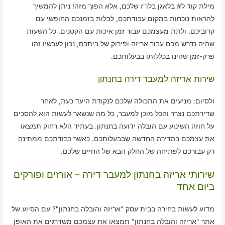
מילת קוד ל# בלאגן בלו"ז שלכם, אלא הפוך מזה! ניתן להמשיך
להראות נוכחות במקום עבודתכם, לבלות בזמנכם החופשי עם
קרוביכם, ולתת מעצמכם עבור זמן איכות עם הקטנים. כל השעות
שהיה נדרש מכם עבור אריזה ופירוק של ביתכם, נכון לעכשיו זהו
פרק-זמן שהינו בכללותו בבעלותכם.
שירות אריזה למעבר דירה בחנתון
ולסיום: מניעים את התכולה שלכם לנקודת היעד כעת, לאחר
שדירתכם נצרר והכל מוכן למעבר, כל מה שנשאר לעשות הוא להסכים
על חוזה השינוע עם הובלה ידועה בחנתון. בעתיד הלא רחוק תמצאו
את עצמכם בהדירה החדשה שבבעלותכם. כאשר כבודתכם ממתינה
רק עבורכם לפתיחה של החלק הבא של החיים שלכם.
שירותי אריזה בחנתון למעבר דירה – אורזים ופורקים
ביום אחד
מדוע לעשות בחירה בבית עסק "אריזה והובלה בחנתון"? עם הסיוע של
אתר "אריזה והובלה בחנתון" תמצאו את עצמכם משדרגים את האופן