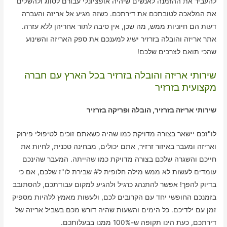
להעביר את ההזמנה לאנשים שיהיה אופציונלי עבורם לסווג ולהשלים
את המלאכה לטובתכם את דירתכם. כשזה מגיע אל אריזה והעברה
דעות הם חיוניות ממש, מה שכן, אין סיבה לתור אחריהן ללא עזרה.
אתר אריזה והובלה בזרזיר ישיג למענכם את ספק האריזה והשינוע
שהכי תואם לצרכים שלכם!
שירותי אריזה והובלה בזרזיר בכל הארץ עם חברה
מקצועית בזרזיר
שירותי אריזה בזרזיר, הובלה ופריקה בזרזיר
לו"זכם יישאר בצורה מדויקת כמו שהיה כשאתם זוכים לטיפולי פירוק
ואריזה ומעבר באיזור זרזיר, אתם יכולים, מבחינה טכנית, לחיות את
חייכם והשגרה שלכם בצורה מדויקת כמו שהייתה. המעבר שהינכם
עומדים לעשות לא ממש מילה חלופית ל# שבירת לו"ז שלכם, אם כי
בדיוק להפך! אפשר להתנהג כרגיל ולהגיע למקום עבודתכם, להסתובב
בזמנכם החופשי יחד עם הקרובים לכם, ולעשות מאמץ ללהיות מספיק
זמן עם ילדיכם. כל הימים והשעות שהיה דורש מכם בשביל אריזה של
דירתכם, כעת הינו תקופה ש-100% ממנו בבעלותכם.