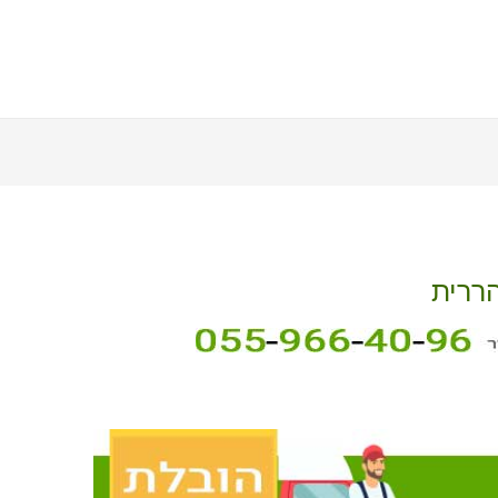
הררית