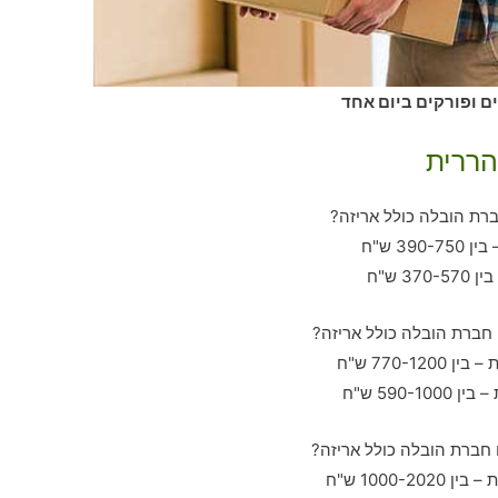
ם ופורקים ביום אחד
הררית