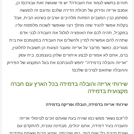
תוהים בחשש לגמור את העבודה? יש מי שעושה זאת עבורכם! כן,
אמנם אריזה ופירוק של תכולת הדירה שלכם ומיונם זה למעשה
מסתמן כבין המצבים הפחות מלהיבים וערבים בשינוע הבית, אבל
בקלות אפשר להגיד שזה מהלך רצוי שאפשר לשכוח מלפסוח עליו.
במקביל, תהיה לכם את האופציה לגלגל את העבודה לבני אדם
שתהיה להם אפשרות למיין ולהשלים את העבודה במקומכם את בית
מגוריכם. כאשר מדובר על אריזה ומעבר הצעות הן חשובות לחלוטין,
ברם, אתם לא אמורים לבצע איתורים שלהן בעצמכם. בית עסק
"אריזה והובלה בדמידה" יחפש לטובתכם את בעל המקצוע של הפירוק
וההובלה שתואם לצרכים שלכם!
שירותי אריזה והובלה בדמידה בכל הארץ עם חברה
מקצועית בדמידה
שירותי אריזה בדמידה, הובלה ופריקה בדמידה
לו"זכם נשאר ממש כמו שהיה בעת שאתם זוכים לטיפולי אריזה
והעברה בעיר דמידה, אתם יכולים, מבחינה טכנית, להתקדם עם
שגרת חייכם בלי שום דופי, כמו שהייתה. שינוע הבית שאתם עתידים