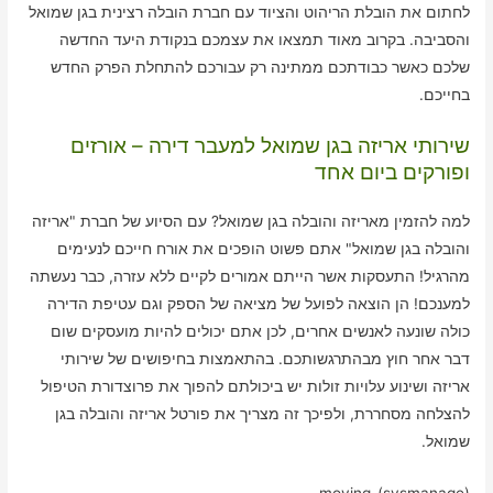
לחתום את הובלת הריהוט והציוד עם חברת הובלה רצינית בגן שמואל
והסביבה. בקרוב מאוד תמצאו את עצמכם בנקודת היעד החדשה
שלכם כאשר כבודתכם ממתינה רק עבורכם להתחלת הפרק החדש
בחייכם.
שירותי אריזה בגן שמואל למעבר דירה – אורזים
ופורקים ביום אחד
למה להזמין מאריזה והובלה בגן שמואל? עם הסיוע של חברת "אריזה
והובלה בגן שמואל" אתם פשוט הופכים את אורח חייכם לנעימים
מהרגיל! התעסקות אשר הייתם אמורים לקיים ללא עזרה, כבר נעשתה
למענכם! הן הוצאה לפועל של מציאה של הספק וגם עטיפת הדירה
כולה שונעה לאנשים אחרים, לכן אתם יכולים להיות מועסקים שום
דבר אחר חוץ מבהתרגשותכם. בהתאמצות בחיפושים של שירותי
אריזה ושינוע עלויות זולות יש ביכולתם להפוך את פרוצדורת הטיפול
להצלחה מסחררת, ולפיכך זה מצריך את פורטל אריזה והובלה בגן
שמואל.
moving-(sysmanage)