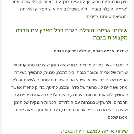
הינן מנדטוריות נורא, אך לא קיים צורך לתור אחריהן בלי עזרה. אתר
"אריזה והובלה בגבת" יגלה בשבילכם את איש הפירוק וvאריזה
והנשיאה שאתם צריכים!
שירותי אריזה והובלה בגבת בכל הארץ עם חברה
מקצועית בגבת
שירותי אריזה בגבת, הובלה ופריקה בגבת
לו"זכם יישאר בצורה מדויקת כמו שהיה בזמן שהינכם מתפקנים על
שירות של אריזה ומעבר בגבת, ביכולתכם, טכנית, להמשיך בשגרת
החיים שלכם כפי שהיא. שינוע הבית שהינכם עומדים לעשות זה לא
מתק שפתיים ל# מהפך של סדר יומכם, להיפך, בדיוק להפך! אפשר
להמשיך להראות נוכחות בעבודה, להיות ולכייף כשאתם פנויים עם
החברים, ולהשקיע בנוכחות עם הילדודס. הכמות הענקית של הזמן
שהיה דורש מכם בשביל אריזת ביתכם, כעת הוא זמן שמאה אחוז
ממנו שלכם.
שירות אריזה למעבר דירה בגבת