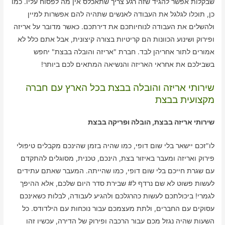
שבקלות אפשר להגיד שזה רגע צריך שתאכלס אין מה לפסוח עליו. כמו
כן, תוכלו לגלגל את העבודה לאנשים שתהיה להם אפשרות למיין
ולהשלים את העבודה לנוחיותכם את דירתכם. כאשר מדובר על אריזה
ופירוק ושינוע הכוונות הם קריטיות בצורה קיצונית, אבל אתם כלל לא
אמורים לתור אחריהן לבד. חברת "אריזה והובלה בבצת" יחפש
בשבילכם את אחראי האריזה והנשיאה המתאים לכם ביותר!
שירותי אריזה והובלה בבצת בכל הארץ עם חברה
מקצועית בבצת
שירותי אריזה בבצת, הובלה ופריקה בבצת
לו"זכם יישאר בלי שום דופי, כמו שהיה בזמן שהינכם מקבלים טיפולי
פירוק ואריזה ומעבר באיזור בצת, הינכם, טכנית, מסוגלים להתקדם
עם שגרת חייכם בלי שום דופי, כמו שהייתה. המעבר שאתם עתידים
לעשות פשוט לא שם נרדף ל# שבירת סדר היום שלכם, אלא ההיפך
לגמרי! ביכולתכם לעשות כהרגלכם ולהגיע לעבודה, לבלות כשאינכם
עסוקים עם החברים, ולתת מעצמכם עבור נוכחות עם הילדודס. כל
השעות שהיה נגזל מכם עבור הרכבה ופירוק של הדירה, עכשיו זהו