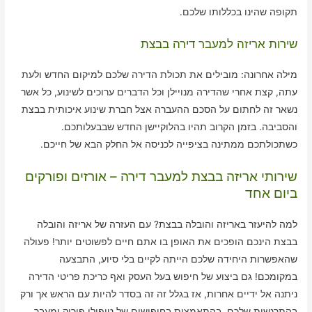
תקופה שהינו בכללותו שלכם.
שירות אריזה למעבר דירה בבצת
מילה אחרונה: מובילים את תכולת הדירה שלכם למיקום החדש ולעת
עתה, קצת אחרי שהדירה מנויילן וכל הדברים ערוכים לשינוע, כל אשר
נשאר זה לחתום על הסכם ההעברה אצל חברת שינוע איכותית בבצת
והסביבה. בזמן הקרוב תהיו בהלוקיישן החדש שבבעלותכם.
כשתכולתכם ממתינה בציפייה לכניסה אל החלק הבא של חייכם.
שירותי אריזה בבצת למעבר דירה – אורזים ופורקים
ביום אחד
למה להיעזר באריזה והובלה בבצת? עם העזרה של אריזה והובלה
בבצת הינכם הופכים את האופן בו אתם חיים לפשוטים יותר! פעולה
שהאפשרות היחידה שלכם הייתה לקיים בלי סיוע, התבצעה
במקומכם! גם ביצוע של חיפוש בעל העסק ואף כריכת פריטי הדירה
ניתנה אל ידיים אחרות, אז בגלל זה זה בסדר להיות עם הראש אך ורק
בהתרגשות שלכם. בהתאמצות בחיפושים של טיפולי פירוק ומעבר