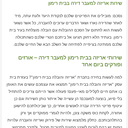
שירות אריזה למעבר דירה בבית רימון
נסכם: מובילים את הפריטים שלכם לנקודת היעד ולעת עתה, מיד
לאחר שהדירה נארז ושאר הדברים ערוכים להעברה, כל אשר נשאר
לעשות הוא לחתום על הסכם ההובלות עם הובלה מוצלחת בעיר בית
רימון. בעתיד הלא רחוק תגיעו אל ביתכם הטרי שלכם כשהתכולה
שלכם ממתינה בציפייה לפתיחה של השלב הבא של החיים שלכם.
שירותי אריזה בבית רימון למעבר דירה – אורזים
ופורקים ביום אחד
למה לעשות בחירה בחברת "אריזה והובלה בבית רימון"? בעזרת בית
עסק "אריזה והובלה בבית רימון" תמצאו את עצמכם עושים את האופן
בו אתם חיים לקלילים מאי-פעם! פעולה אשר הייתם צריכים להתחיל
בלי סיוע, בוצעה למענכם! הן עשייה של איתור נותן השירות וגם כן
עיטוף פריטי הדירה עברה לאנשים אחרים, כך שביכולתכם להישען
אחורה, לקחת כוס משקה צונן, ולהיות לגמרי ממוקדים אך ורק
בהתלהבותכם. כחלק מלמצוא שירות של פירוק ואריזה והעברה עלויות
נוחות יש בהם לגרום לשינוי החוויה לחיובית מרגיל, ולפיכך מתבקש: