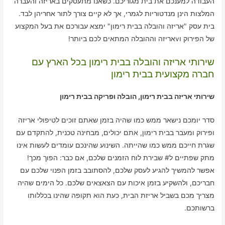
העבודה למענכם את בית מגוריכם. כשאנו מתעסקים באריזה והעברה
המלצות הינן מנדטוריות לגמרי, אך לא קיים צורך לתור אחריהן לבד.
בית עסק "אריזה והובלה בבית רימון" ימצא עבורכם את בעל המקצוע
של הפירוק וvאריזה וההובלה המתאים לכם ביותר!
שירותי אריזה והובלה בבית רימון בכל הארץ עם
חברה מקצועית בבית רימון
שירותי אריזה בבית רימון, הובלה ופריקה בבית רימון
סדר יומכם נישאר ממש כמו שהיה בזמן שאתם זוכים לטיפולי אריזה
ופירוק ומעבר בבית רימון, אתם יכולים, מבחינה טכנית, להתקדם עם
שגרת חייכם ממש כמו שהייתה. השינוע שהינכם עומדים לעשות אינו
מתק שפתיים ל# שבירת לוח הזמנים שלכם, אם כבר: הפוך מכך!
אפשר להמשיך להגיע לעסק שלכם, להסתובב בזמן הפנוי שלכם עם
חבריכם, ולהשקיע בזמן איכות עם הצאצאים שלכם. כל הימים שהיה
מצריך מכם בשביל אריזת הבית, כעת הוא תקופה שהינו בכללותו
ברשותכם.